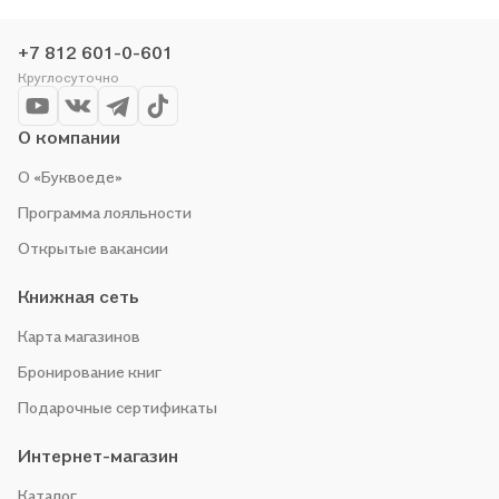
читать, поэтому делаем всё, чтобы вы могли купить
понравившуюся историю по приятной цене. Например,
+7 812 601-0-601
организуем конкурсы и проводим акции. Оставайтесь с нами,
Круглосуточно
чтобы не упустить выгоду!
О компании
О «Буквоеде»
Программа лояльности
Открытые вакансии
Книжная сеть
Карта магазинов
Бронирование книг
Подарочные сертификаты
Интернет-магазин
Каталог