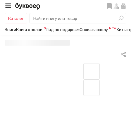
Каталог
%
NEW
Книги
Книга с полки
Гид по подаркам
Снова в школу
Хиты п