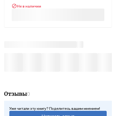
материал курса, реализующий базовый уровень содержания
Не в наличии
образования на французском языке, актуализирован с учётом
современных подходов к обучению иностранным языкам. Он
включает увлекательные тексты, творческие упражнения,
обширную страноведческую информацию, проектные
задания. Кроме того, он дополнен ссылками на интернет-
ресурсы, работа с которыми поможет расширить
практические возможности использования изучаемого
языка. Комплекс контрольных заданий, помещённый в конце
учебника, позволит проверить уровень языковой подготовки
учащихся во всех четырёх видах речевой деятельности.
Отзывы
0
Уже читали эту книгу? Поделитесь вашим мнением!
Написать отзыв