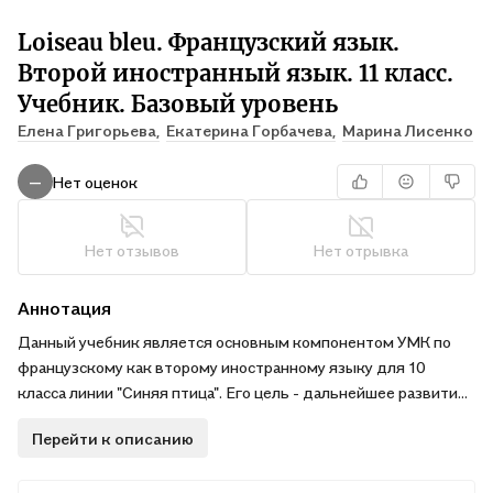
Loiseau bleu. Французский язык.
Второй иностранный язык. 11 класс.
Учебник. Базовый уровень
Елена Григорьева,
Екатерина Горбачева,
Марина Лисенко
Нет оценок
—
Нет отзывов
Нет отрывка
Аннотация
Данный учебник является основным компонентом УМК по
французскому как второму иностранному языку для 10
класса линии "Синяя птица". Его цель - дальнейшее развитие
у учащихся иноязычной коммуникативной компетенции, что
Перейти к описанию
предполагает развитие умения использовать французский
язык как средство межкультурного общения..Учебный