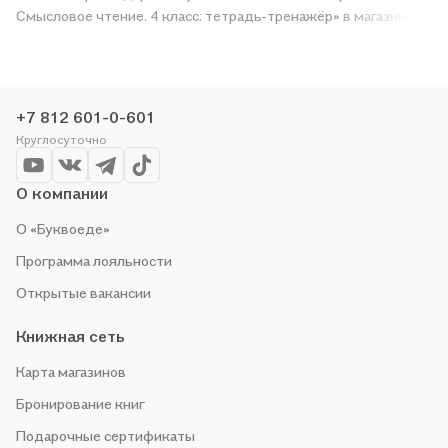
Смысловое чтение. 4 класс: тетрадь-тренажёр» в магазине
сети или закажите доставку. Мы и сами любим читать,
поэтому делаем всё, чтобы вы могли купить понравившуюся
историю по приятной цене. Например, организуем конкурсы и
проводим акции. Оставайтесь с нами, чтобы не упустить
+7 812 601-0-601
выгоду!
Круглосуточно
О компании
О «Буквоеде»
Программа лояльности
Открытые вакансии
Книжная сеть
Карта магазинов
Бронирование книг
Подарочные сертификаты