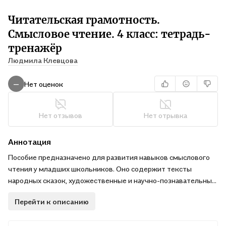
Читательская грамотность.
Смысловое чтение. 4 класс: тетрадь-
тренажёр
Людмила Клевцова
Нет оценок
—
Нет отзывов
Нет отрывка
Аннотация
Пособие предназначено для развития навыков смыслового
чтения у младших школьников. Оно содержит тексты
народных сказок, художественные и научно-познавательные
тексты, сопровождаемые системой заданий. Материалы
Перейти к описанию
пособия могут быть использованы для диагностики и оценки
уровня владения навыками смыслового чтения как