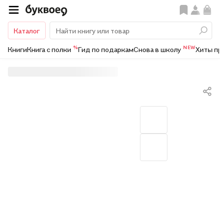
Каталог
%
NEW
Книги
Книга с полки
Гид по подаркам
Снова в школу
Хиты п