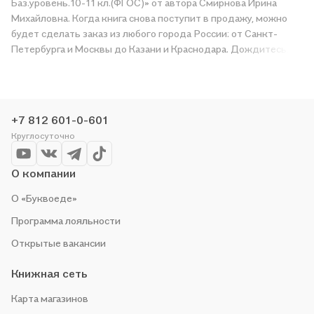
Баз.уровень.10-11 кл.(ФГОС)» от автора Смирнова Ирина
Михайловна. Когда книга снова поступит в продажу, можно
будет сделать заказ из любого города России: от Санкт-
Петербурга и Москвы до Казани и Краснодара. Дождитесь,
пока появится надпись «Купить», чтобы получить
«Математика. Алгебра и нач.мат.анализа, геометрия.
Геометрия. Баз.уровень.10-11 кл.(ФГОС)» в магазине сети или
заказать доставку. Мы и сами любим читать, поэтому делаем
+7 812 601-0-601
всё, чтобы вы могли купить понравившуюся историю по
Круглосуточно
приятной цене. Например, организуем конкурсы и проводим
акции. Оставайтесь с нами, чтобы не упустить выгоду!
О компании
О «Буквоеде»
Программа лояльности
Открытые вакансии
Книжная сеть
Карта магазинов