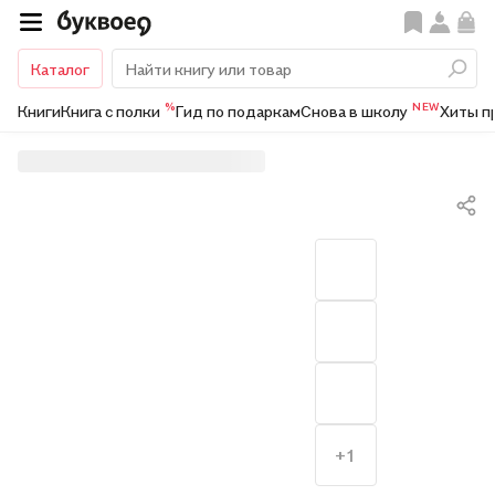
Каталог
%
NEW
Книги
Книга с полки
Гид по подаркам
Снова в школу
Хиты п
+1