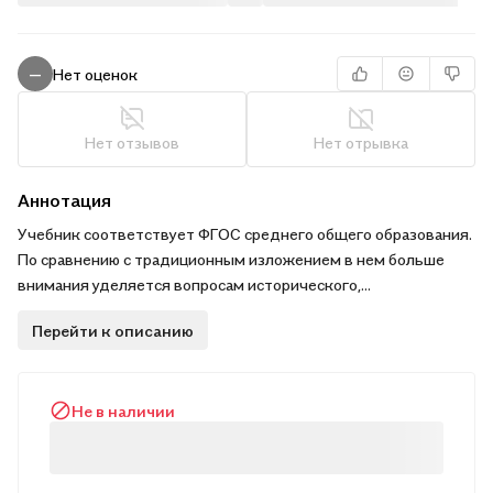
Нет оценок
—
Нет отзывов
Нет отрывка
Аннотация
Учебник соответствует ФГОС среднего общего образования.
По сравнению с традиционным изложением в нем больше
внимания уделяется вопросам исторического,
мировоззренческого, научно-популярного и прикладного
Перейти к описанию
характера. Данный учебник согласуется с учебниками по
алгебре и началам математического анализа А. Г.
Мордковича. Рекомендовано Министерством образования и
Не в наличии
науки РФ. 2-е издание, стереотипное.