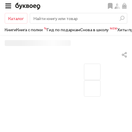
Каталог
%
NEW
Книги
Книга с полки
Гид по подаркам
Снова в школу
Хиты п