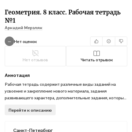
Геометрия. 8 класс. Рабочая тетрадь
№1
Аркадий Мерзляк
Нет оценок
—
Нет отзывов
Читать отрывок
Аннотация
Рабочая тетрадь содержит различные виды заданий на
усвоение и закрепление нового материала, задания
развивающего характера, дополнительные задания, которые
позволяют проводить дифференцированное
Перейти к описанию
обучение.Тетрадь используется в комплекте с учебником
"Геометрия. 8 класс" (авт. А. Г. Мерзляк, В. Б. Полонский, М. С.
Якир) системы "Алгоритм успеха".Соответствует
Санкт-Петербург
федеральному государственному образовательному