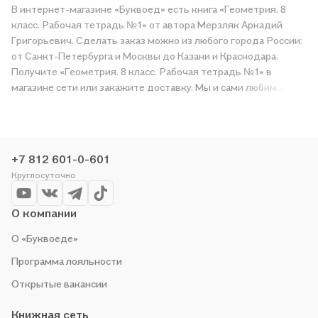
В интернет-магазине «Буквоед» есть книга «Геометрия. 8
класс. Рабочая тетрадь №1» от автора Мерзляк Аркадий
Григорьевич. Сделать заказ можно из любого города России:
от Санкт-Петербурга и Москвы до Казани и Краснодара.
Получите «Геометрия. 8 класс. Рабочая тетрадь №1» в
магазине сети или закажите доставку. Мы и сами любим
читать, поэтому делаем всё, чтобы вы могли купить
понравившуюся историю по приятной цене. Например,
организуем конкурсы и проводим акции. Оставайтесь с нами,
чтобы не упустить выгоду!
+7 812 601-0-601
Круглосуточно
О компании
О «Буквоеде»
Программа лояльности
Открытые вакансии
Книжная сеть