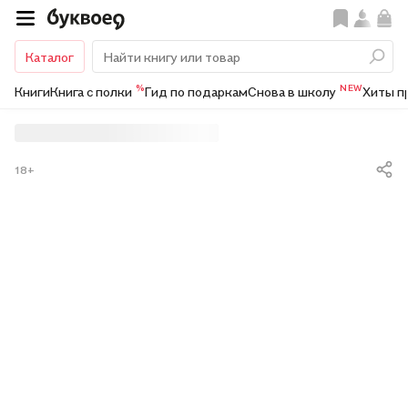
Каталог
%
NEW
Книги
Книга с полки
Гид по подаркам
Снова в школу
Хиты п
18+