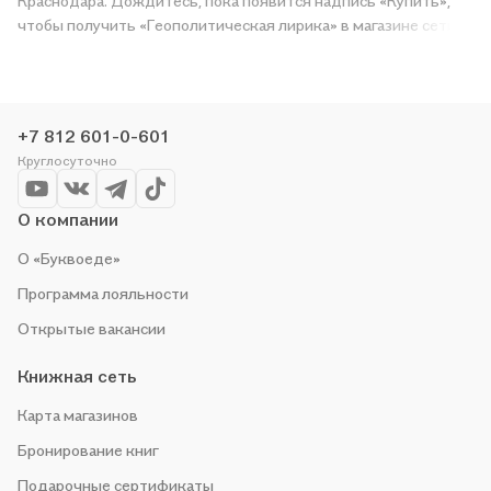
Краснодара. Дождитесь, пока появится надпись «Купить»,
чтобы получить «Геополитическая лирика» в магазине сети
или заказать доставку. Мы и сами любим читать, поэтому
делаем всё, чтобы вы могли купить понравившуюся историю
по приятной цене. Например, организуем конкурсы и
проводим акции. Оставайтесь с нами, чтобы не упустить
+7 812 601-0-601
выгоду!
Круглосуточно
О компании
О «Буквоеде»
Программа лояльности
Открытые вакансии
Книжная сеть
Карта магазинов
Бронирование книг
Подарочные сертификаты