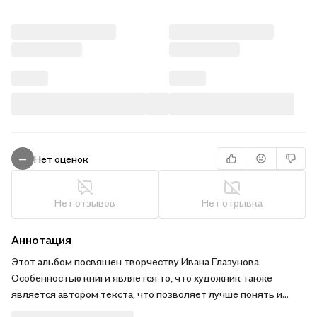
Нет оценок
—
Нет отзывов
Нет отрывка
Аннотация
Этот альбом посвящен творчеству Ивана Глазунова.
Особенностью книги является то, что художник также
является автором текста, что позволяет лучше понять и
раскрыть его мировоззренческую позицию. Альбом насыщен