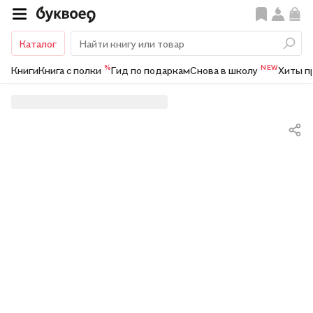
Каталог
%
NEW
Книги
Книга с полки
Гид по подаркам
Снова в школу
Хиты п