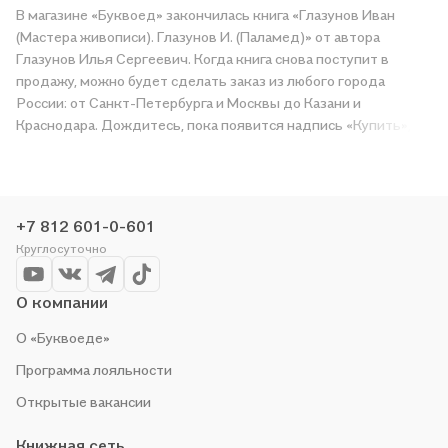
В магазине «Буквоед» закончилась книга «Глазунов Иван
(Мастера живописи). Глазунов И. (Паламед)» от автора
Глазунов Илья Сергеевич. Когда книга снова поступит в
продажу, можно будет сделать заказ из любого города
России: от Санкт-Петербурга и Москвы до Казани и
Краснодара. Дождитесь, пока появится надпись «Купить»,
чтобы получить «Глазунов Иван (Мастера живописи).
Глазунов И. (Паламед)» в магазине сети или заказать
доставку. Мы и сами любим читать, поэтому делаем всё,
чтобы вы могли купить понравившуюся историю по приятной
+7 812 601-0-601
цене. Например, организуем конкурсы и проводим акции.
Круглосуточно
Оставайтесь с нами, чтобы не упустить выгоду!
О компании
О «Буквоеде»
Программа лояльности
Открытые вакансии
Книжная сеть