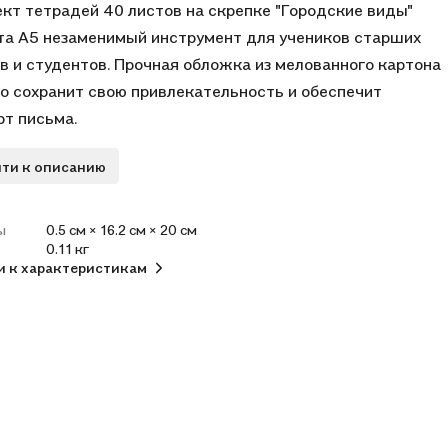
кт тетрадей 40 листов на скрепке "Городские виды"
а А5 незаменимый инструмент для учеников старших
в и студентов. Прочная обложка из мелованного картона
о сохранит свою привлекательность и обеспечит
т письма.
ти к описанию
ы
0.5 см × 16.2 см × 20 см
0.11 кг
и к характеристикам