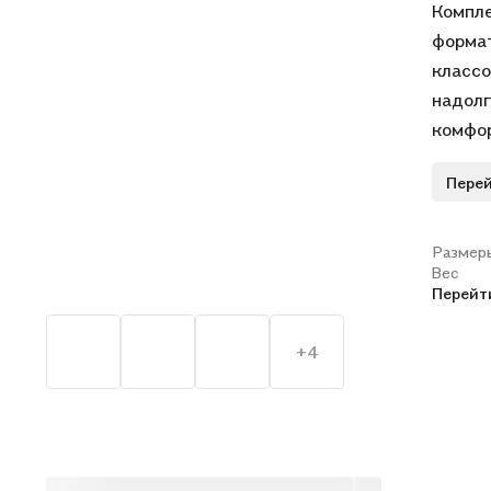
Компле
формат
классо
надолг
комфор
Перей
Размер
Вес
Перейт
+4