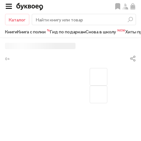
Каталог
%
NEW
Книги
Книга с полки
Гид по подаркам
Снова в школу
Хиты п
0+