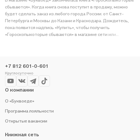
сбываются». Когда книга снова поступит в продажу, можно
будет сделать заказ из любого города России: от Санкт-
Петербурга и Москвы до Казани и Краснодара. Дождитесь,
пока появится надпись «Купить», чтобы получить
«Гороскопыкоторые сбываются» в магазине сети или
заказать доставку. Мы и сами любим читать, поэтому делаем
всё, чтобы вы могли купить понравившуюся историю по
приятной цене. Например, организуем конкурсы и проводим
акции. Оставайтесь с нами, чтобы не упустить выгоду!
+7 812 601-0-601
Круглосуточно
О компании
О «Буквоеде»
Программа лояльности
Открытые вакансии
Книжная сеть