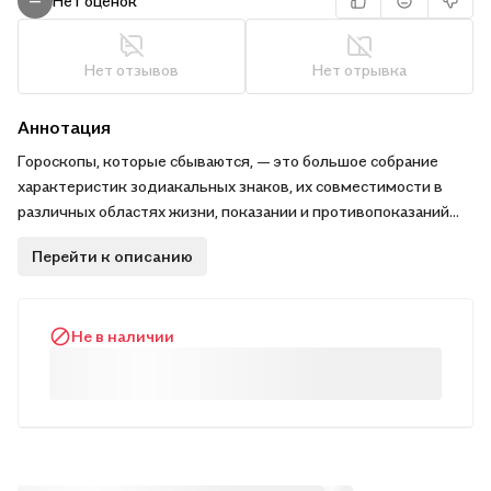
Нет оценок
—
Нет отзывов
Нет отрывка
Аннотация
Гороскопы, которые сбываются, — это большое собрание
характеристик зодиакальных знаков, их совместимости в
различных областях жизни, показании и противопоказаний
для тех, кто доверяет звездному небу. Автор книги — Роман
Перейти к описанию
Нечаев — известный актер и известный астролог, владелец
одного из самых популярных в рунете астрологических
порталов, ученик Павла Глобы. .
Не в наличии