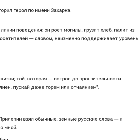
тория героя по имени Захарка.
линии поведения: он роет могилы, грузит хлеб, палит из
посетителей — словом, неизменно поддерживает уровень
изни; той, которая — острое до пронзительности
нен, пускай даже горем или отчаянием".
 Прилепин взял обычные, земные русские слова — и
со мной.
бви.