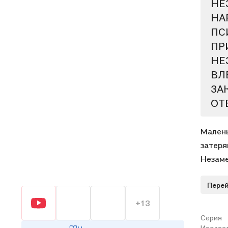
НЕ
НА
ПС
ПР
НЕ
ВЛ
ЗА
ОТ
Малень
затеря
Незаме
детств
Перей
нежной
пьяном
+13
— с от
Серия
"Грех"
Издате