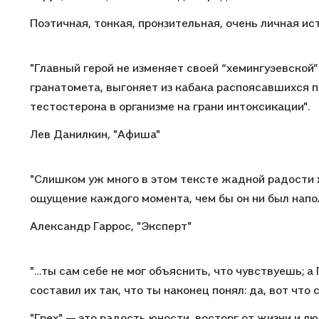
Поэтичная, тонкая, пронзительная, очень личная ис
"Главный герой не изменяет своей “хемингуэевской” 
гранатомета, выгоняет из кабака распоясавшихся 
тестостерона в организме на грани интоксикации".
Лев Данилкин, "Афиша"
"Слишком уж много в этом тексте жадной радости ж
ощущение каждого момента, чем бы он ни был напол
Александр Гаррос, "Эксперт"
"…ты сам себе не мог объяснить, что чувствуешь; а
составил их так, что ты наконец понял: да, вот что 
"Грех" — это радость юности, восторг от жизни и лю