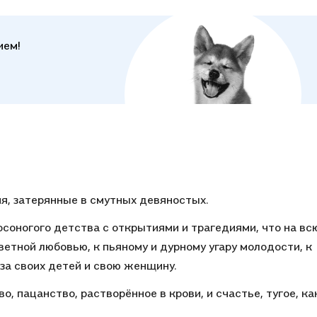
а, чем бы он ни был наполнен, пускай даже горем или
ием".
ием!
ндр Гаррос, "Эксперт"
ам себе не мог объяснить, что чувствуешь; а Прилепин
бычные, земные русские слова — и составил их так, что
онец понял: да, вот что со мной.
 — это радость юности, восторг от жизни и любви.
, светлое, славное. Ясное. Свежее. Открытое. Нежное.
тельное. А в других рассказах — пьяное, напряжённое,
я, затерянные в смутных девяностых.
раздражённое, страшное… Но всегда — честное".
соногого детства с открытиями и трагедиями, что на вс
ндра Макарова, "Омск Здесь"
ветной любовью, к пьяному и дурному угару молодости, к
за своих детей и свою женщину.
о, пацанство, растворённое в крови, и счастье, тугое, ка