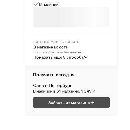
В наличии
КАК ПОЛУЧИТЬ ЗАКАЗ
В магазинах сети
В вс, 9 августа — бесплатно
В пунктах выдачи
Показать ещё 3 способа
Во вт, 11 августа — от 246 ₽
Курьером
Получить сегодня
В пн, 10 августа — от 317 ₽
Санкт-Петербург
Почтой России
В наличии
в 51 магазине
, 1 349 ₽
Во вт, 11 августа — от 539 ₽
Забрать из магазина