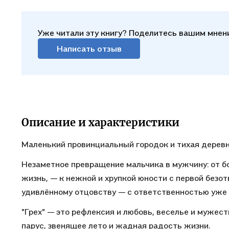
момент
отчаян
Уже читали эту книгу? Поделитесь вашим мнен
Алекса
Написать отзыв
"…ты с
взял о
ты нак
"Грех"
Описание и характеристики
Тёплое
Пронзи
Маленький провинциальный городок и тихая деревн
злое, 
Незаметное превращение мальчика в мужчину: от бо
Алекса
жизнь, — к нежной и хрупкой юности с первой безот
удивлённому отцовству — с ответственностью уже 
"Грех" — это рефлексия и любовь, веселье и мужеств
парус, звенящее лето и жадная радость жизни.