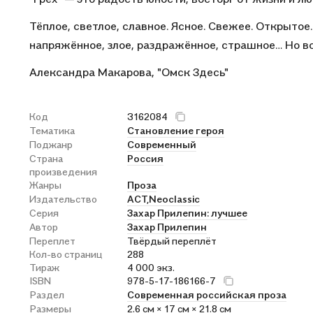
Тёплое, светлое, славное. Ясное. Свежее. Открытое.
напряжённое, злое, раздражённое, страшное… Но вс
Александра Макарова, "Омск Здесь"
Код
3162084
Тематика
Становление героя
Поджанр
Современный
Страна
Россия
произведения
Жанры
Проза
Издательство
АСТ,
Neoclassic
Серия
Захар Прилепин: лучшее
Автор
Захар Прилепин
Переплет
Твёрдый переплёт
Кол-во страниц
288
Тираж
4 000 экз.
ISBN
978-5-17-186166-7
Раздел
Современная российская проза
Размеры
2.6 см × 17 см × 21.8 см