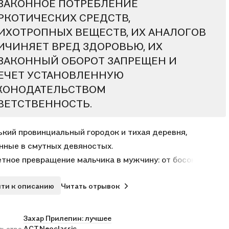
ЗАКОННОЕ ПОТРЕБЛЕНИЕ
РКОТИЧЕСКИХ СРЕДСТВ,
ИХОТРОПНЫХ ВЕЩЕСТВ, ИХ АНАЛОГОВ
ИЧИНЯЕТ ВРЕД ЗДОРОВЬЮ, ИХ
ЗАКОННЫЙ ОБОРОТ ЗАПРЕЩЕН И
ЕЧЕТ УСТАНОВЛЕННУЮ
КОНОДАТЕЛЬСТВОМ
ВЕТСТВЕННОСТЬ.
кий провинциальный городок и тихая деревня,
нные в смутных девяностых.
тное превращение мальчика в мужчину: от босоногого
а с открытиями и трагедиями, что на всю жизнь, — к
ти к описанию
Читать отрывок
 и хрупкой юности с первой безответной любовью, к
у и дурному угару молодости, к удивлённому отцовству
ветственностью уже за своих детей и свою женщину.
Захар Прилепин: лучшее
 — это рефлексия и любовь, веселье и мужество,
АСТ,
Neoclassic
льство