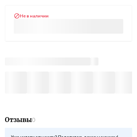
выразительного образа моря, созвучного человеческим
страстям и чувствам.
Не в наличии
Отзывы
0
Уже читали эту книгу? Поделитесь вашим мнением!