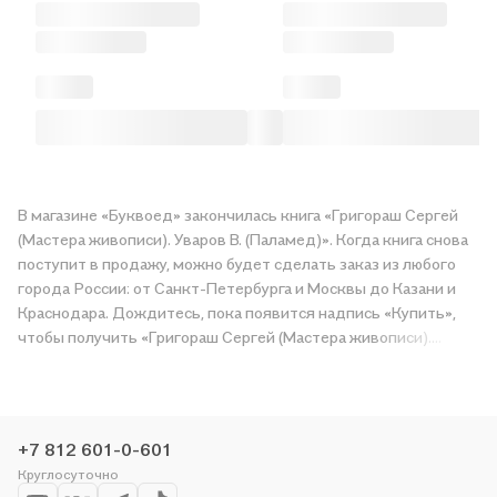
В магазине «Буквоед» закончилась книга «Григораш Сергей
(Мастера живописи). Уваров В. (Паламед)». Когда книга снова
поступит в продажу, можно будет сделать заказ из любого
города России: от Санкт-Петербурга и Москвы до Казани и
Краснодара. Дождитесь, пока появится надпись «Купить»,
чтобы получить «Григораш Сергей (Мастера живописи).
Уваров В. (Паламед)» в магазине сети или заказать доставку.
Мы и сами любим читать, поэтому делаем всё, чтобы вы
могли купить понравившуюся историю по приятной цене.
Например, организуем конкурсы и проводим акции.
+7 812 601-0-601
Оставайтесь с нами, чтобы не упустить выгоду!
Круглосуточно