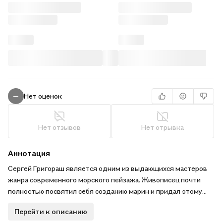
Нет оценок
—
Нет отзывов
Нет отрывка
Аннотация
Сергей Григораш является одним из выдающихся мастеров
жанра современного морского пейзажа. Живописец почти
полностью посвятил себя созданию марин и придал этому
выбору поистине значительный смысл. Творческая
Перейти к описанию
концепция автора заключается в создании эмоционально-