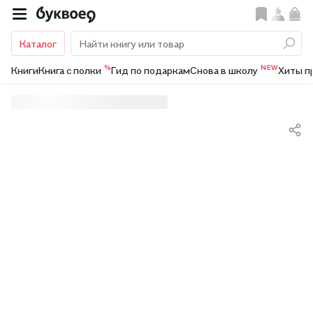
Каталог
%
NEW
Книги
Книга с полки
Гид по подаркам
Снова в школу
Хиты п