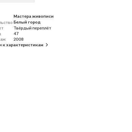
Мастера живописи
Белый город
льство
ет
Твёрдый переплёт
ц
47
раж
2008
и к характеристикам