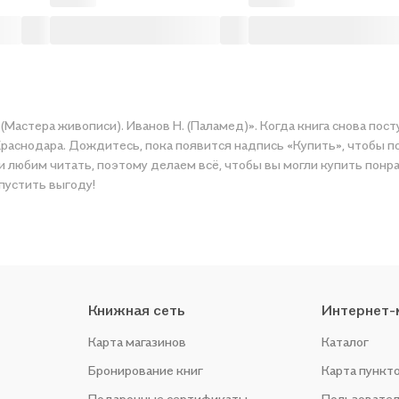
(Мастера живописи). Иванов Н. (Паламед)». Когда книга снова пос
Краснодара. Дождитесь, пока появится надпись «Купить», чтобы п
ами любим читать, поэтому делаем всё, чтобы вы могли купить пон
упустить выгоду!
Книжная сеть
Интернет-
Карта магазинов
Каталог
Бронирование книг
Карта пункт
Подарочные сертификаты
Пользовател