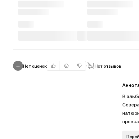
Нет оценок
Нет отзывов
—
Аннот
В альб
Севера
натюрм
прекра
Перей