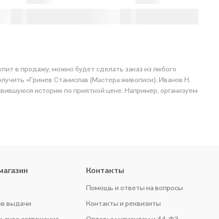
тупит в продажу, можно будет сделать заказ из любого
олучить «Гринев Станислав (Мастера живописи). Иванов Н.
равившуюся историю по приятной цене. Например, организуем
магазин
Контакты
Помощь и ответы на вопросы
ов выдачи
Контакты и реквизиты
ьское соглашение
Оптовым клиентам и 44-ФЗ