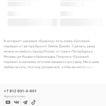
В интернет-магазине «Буквоед» есть книга «Грозовой
перевал» от автора Бронте Эмили Джейн . Сделать заказ
можно из любого города России: от Санкт-Петербурга и
Москвы до Казани и Краснодара. Получите «Грозовой
перевал» в магазине сети или закажите доставку. Мы и сами
любим читать, поэтому делаем всё, чтобы вы могли купить
понравившуюся историю по приятной цене. Например,
организуем конкурсы и проводим акции. Оставайтесь с нами,
чтобы не упустить выгоду!
+7 812 601-0-601
Круглосуточно