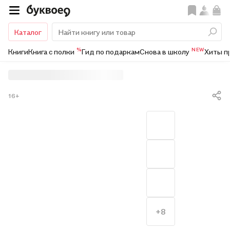
Каталог
%
NEW
Книги
Книга с полки
Гид по подаркам
Снова в школу
Хиты п
16+
+8