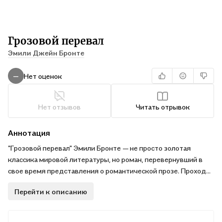
Грозовой перевал
Эмили Джейн Бронте
Нет оценок
—
Нет отзывов
Читать отрывок
Аннотация
"Грозовой перевал" Эмили Бронте — не просто золотая
классика мировой литературы, но роман, перевернувший в
свое время представления о романтической прозе. Проходят
годы и десятилетия, но история бурной, страстной,
Перейти к описанию
трагической любви Хитклифа и Кэти по-прежнему не
поддается ходу времени. "Грозовым перевалом"
зачитывалось уже много поколений женщин — продолжают