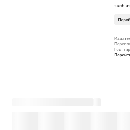
such a
critics
Перей
the art
As a re
masterp
Издате
Перепл
poll of
Год, ти
Film of
Перейт