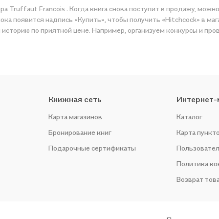
ра Truffaut Francois . Когда книга снова поступит в продажу, можн
ка появится надпись «Купить», чтобы получить «Hitchcock» в мага
историю по приятной цене. Например, организуем конкурсы и пров
Книжная сеть
Интернет-
Карта магазинов
Каталог
Бронирование книг
Карта пункт
Подарочные сертификаты
Пользовател
Политика к
Возврат тов