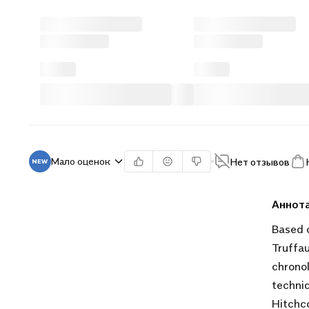
Мало оценок
Нет отзывов
Аннот
Based 
Truffa
chronol
techniq
Hitchco