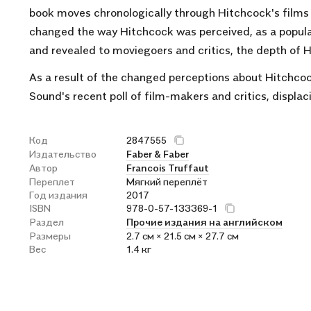
book moves chronologically through Hitchcock's films t
changed the way Hitchcock was perceived, as a popular
and revealed to moviegoers and critics, the depth of H
As a result of the changed perceptions about Hitchcock,
Sound's recent poll of film-makers and critics, displaci
Код
2847555
Издательство
Faber & Faber
Автор
Francois Truffaut
Переплет
Мягкий переплёт
Год издания
2017
ISBN
978-0-57-133369-1
Раздел
Прочие издания на английском
Размеры
2.7 см × 21.5 см × 27.7 см
Вес
1.4 кг