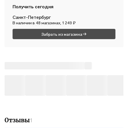
Курьером
Получить сегодня
В вс, 9 августа — от 317 ₽
Санкт-Петербург
Почтой России
В наличии
в 48 магазинах
, 1 249 ₽
В пн, 10 августа — от 580 ₽
Забрать из магазина
Отзывы
1