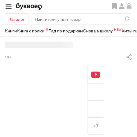
Каталог
%
NEW
Книги
Книга с полки
Гид по подаркам
Снова в школу
Хиты п
18+
+7