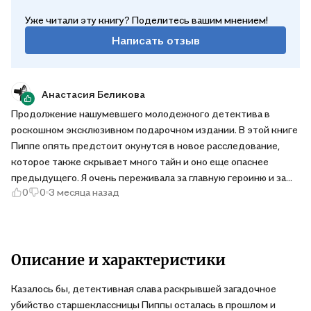
Уже читали эту книгу? Поделитесь вашим мнением!
Написать отзыв
Анастасия Беликова
Продолжение нашумевшего молодежного детектива в
роскошном эксклюзивном подарочном издании. В этой книге
Пиппе опять предстоит окунутся в новое расследование,
которое также скрывает много тайн и оно еще опаснее
предыдущего. Я очень переживала за главную героиню и за
0
0
3 месяца назад
молодого человека, который пропал. Как и всегда
расследование просто на высоте, так и затягивает в свои
путы
Описание и характеристики
Казалось бы, детективная слава раскрывшей загадочное
убийство старшеклассницы Пиппы осталась в прошлом и