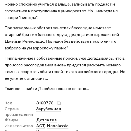
можно спокойно учиться дальше, записывать подкаст и
готовиться к поступлению в университет. Но... никогда не
говори "никогда".
При загадочных обстоятельствах бесследно исчезает
старший брат ее близкого друга, двадцатичетырехлетний
Джейми Рейнольдс. Полиция бездействует: мало ли что
взбрело на ум взрослому парню?
Пиппа начинает собственные поиски, уже догадываясь, что в
процессе расследования вновь придется раскрыть немало
темных секретов обитателей тихого английского городка. Но
ее уже не остановить.
Главное — найти Джейми, пока не поздно...
Код
3160778
Страна
Зарубежная
произведения
Жанры
Детектив
Издательство
АСТ,
Neoclassic