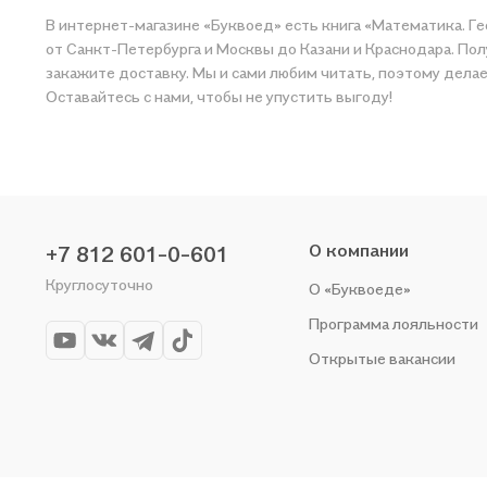
В интернет-магазине «Буквоед» есть книга «Математика. Ге
от Санкт-Петербурга и Москвы до Казани и Краснодара. Пол
закажите доставку. Мы и сами любим читать, поэтому делаем всё, чтобы вы могли купить понравившуюся историю по прият
Оставайтесь с нами, чтобы не упустить выгоду!
О компании
+7 812 601-0-601
Круглосуточно
О «Буквоеде»
Программа лояльности
Открытые вакансии