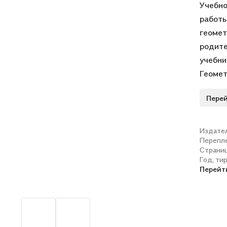
Учебно
работы
геомет
родите
учебни
Геомет
вошедш
Перей
с Прик
Федера
Издате
Перепл
Страни
Год, ти
Перейт