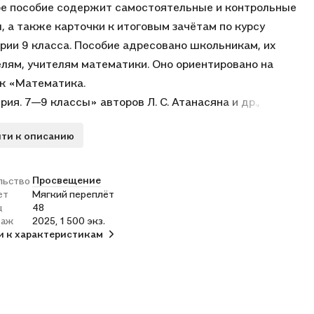
е пособие содержит самостоятельные и контрольные
, а также карточки к итоговым зачётам по курсу
рии 9 класса. Пособие адресовано школьникам, их
лям, учителям математики. Оно ориентировано на
к «Математика.
рия. 7—9 классы» авторов Л. С. Атанасяна и др.,
ий в Федеральный перечень учебников в соответствии
ти к описанию
азом Министерства просвещения Российской
ции № 858 от 21.09.2022 г.
Просвещение
льство
ет
Мягкий переплёт
ц
48
раж
2025, 1 500 экз.
и к характеристикам