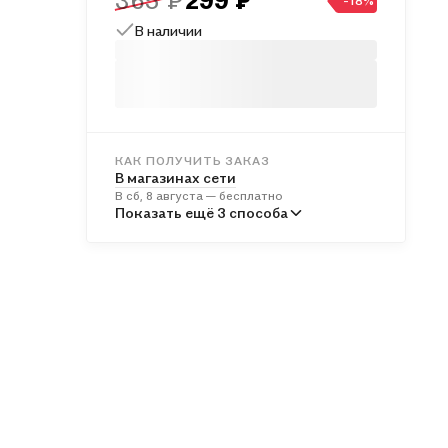
365 ₽
299 ₽
-18%
В наличии
КАК ПОЛУЧИТЬ ЗАКАЗ
В магазинах сети
В сб, 8 августа — бесплатно
В пунктах выдачи
Показать ещё 3 способа
Во вт, 11 августа — от 241 ₽
Курьером
В вс, 9 августа — от 312 ₽
Почтой России
В пн, 10 августа — от 497 ₽