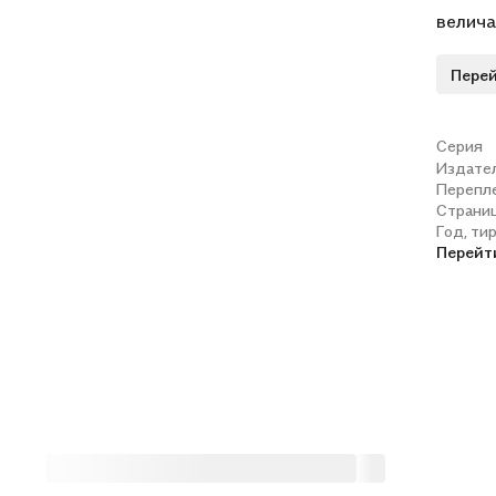
велича
общепр
Перей
.Кто ж
Христо
безгра
Серия
Издате
нашем 
Перепл
отноше
Страни
раздво
Год, ти
Перейт
сердцу
болез
характ
силой с