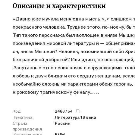
Описание и характеристики
«Давно уже мучила меня одна мысль <„> слишком тр
прекрасного человека. Труднее этого, по-моему, быт
Тип такого персонажа был воплощен в князе Мышки
произведения мировой литературы и — общепризнан
он, князь Мышкин? Человек, возомнивший себя Хр
безграничной добротой? Или идиот, не осознающий
.Запутанные отношения князя с окружающими, тяже
любовь к двум близким его сердцу женщинам, усил
необычайно сложными характерами обеих героинь, 
к роковому трагическому финалу... . . .
Код
2466754
Тематика
Литература 19 века
Страна
Россия
произведения
Издательство
БММ