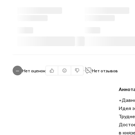
Нет оценок
Нет отзывов
—
Аннот
«Давно
Идея э
Трудне
Достое
в княз