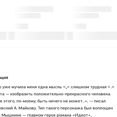
ация
 уже мучила меня одна мысль <„> слишком трудная <..>.
та — изобразить положительно-прекрасного человека.
е этого, по-моему, быть ничего не может...», — писал
вский А. Майкову. Тип такого персонажа был воплощен
е Мышкине — главном герое романа «Идиот»,