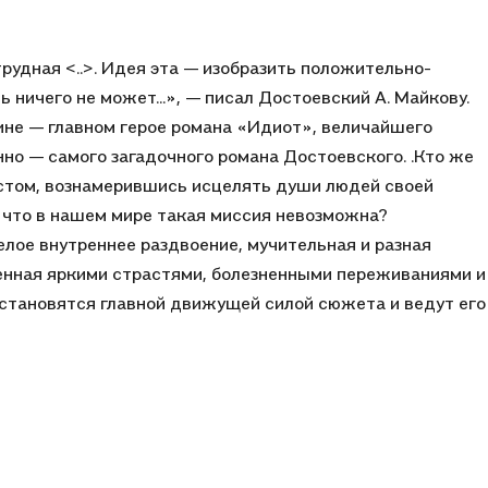
удная <..>. Идея эта — изобразить положительно-
ь ничего не может...», — писал Достоевский А. Майкову.
не — главном герое романа «Идиот», величайшего
но — самого загадочного романа Достоевского. .Кто же
истом, вознамерившись исцелять души людей своей
, что в нашем мире такая миссия невозможна?
лое внутреннее раздвоение, мучительная и разная
енная яркими страстями, болезненными переживаниями и
становятся главной движущей силой сюжета и ведут его