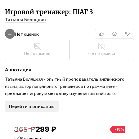
Игровой тренажер: ШАГ 3
Татьяна Беляцкая
Нет оценок
—
Нет отзывов
Нет отрывка
Аннотация
Татьяна Беляцкая - опытный преподаватель английского
языка, автор популярных тренажёров по грамматике -
предлагает игровую методику изучения английского.
Игровые тренажёры пригодятся и старшим дошкольникам -
Перейти к описанию
для подготовки к занятиям английским языком, и
школьникам - для освоения и закрепления программы
младших классов. В зависимости от уровня подготовки
365 ₽
299 ₽
письменные упражнения дети могут делать устно с помощью
-18%
взрослых.
В наличии