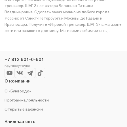
тренажер: ШАГ 3» от автора Беляцкая Татьяна
Владимировна. Сделать заказ можно из любого города
России: от Санкт-Петербурга и Москвы до Казани и
Краснодара. Получите «Игровой тренажер: ШАГ 3» в магазине
сети или закажите доставку. Мы и сами любим читать,
поэтому делаем всё, чтобы вы могли купить понравившуюся
историю по приятной цене. Например, организуем конкурсы и
проводим акции. Оставайтесь с нами, чтобы не упустить
выгоду!
+7 812 601-0-601
Круглосуточно
О компании
О «Буквоеде»
Программа лояльности
Открытые вакансии
Книжная сеть