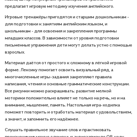
предлагает игровую методику изучения английского.
Игровые тренажёры пригодятся и старшим дошкольникам -
для подготовки к занятиям английским языком, и
школьникам - для освоения и закрепления программы
младших классов. В зависимости от уровня подготовки
письменные упражнения дети могут делать устно с помощью
взрослых.
Материал даётся от простого к сложному в лёгкой игровой
форме. Лексику помогает освоить визуальный ряд, а
многочисленные игры-задания закрепляют правила
написания, чтения и основные грамматические конструкции.
Все рисунки можно раскрашивать: развитие мелкой
моторики положительно влияет не только на речь, но и на
внимание, мышление, память. Настольная игра-ходилка
поможет повторить и отработать материал с удовольствием,
а значит, и запомнить его надёжнее.
Слушать правильное звучание слов и практиковать
произношение можно с помощью аудиозаписи по QR-коду.