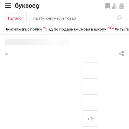
Каталог
%
NEW
Книги
Книга с полки
Гид по подаркам
Снова в школу
Хиты п
0+
+2