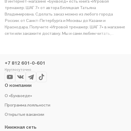
В интернет-магазине «Буквоед» есть книга «Игровой
тренажер: ШАГ 7» от автора Беляцкая Татьяна
Владимировна. Сделать заказ можно из любого города
России: от Санкт-Петербурга и Москвы до Казани и
Краснодара. Получите «Игровой тренажер: ШАГ 7» в магазине
сети или закажите доставку. Мы и сами любим читать,
поэтому делаем всё, чтобы вы могли купить понравившуюся
историю по приятной цене. Например, организуем конкурсы и
проводим акции. Оставайтесь с нами, чтобы не упустить
выгоду!
+7 812 601-0-601
Круглосуточно
О компании
О «Буквоеде»
Программа лояльности
Открытые вакансии
Книжная сеть