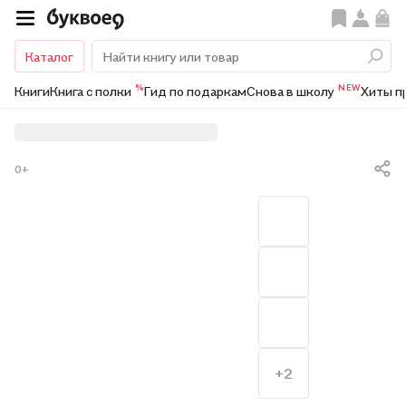
Каталог
%
NEW
Книги
Книга с полки
Гид по подаркам
Снова в школу
Хиты п
0+
+2