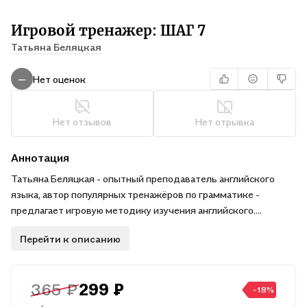
Игровой тренажер: ШАГ 7
Татьяна Беляцкая
Нет оценок
—
Нет отзывов
Нет отрывка
Аннотация
Татьяна Беляцкая - опытный преподаватель английского
языка, автор популярных тренажёров по грамматике -
предлагает игровую методику изучения английского.
Игровые тренажёры пригодятся и старшим дошкольникам -
Перейти к описанию
для подготовки к занятиям английским языком, и
школьникам - для освоения и закрепления программы
младших классов. В зависимости от уровня подготовки
365 ₽
299 ₽
письменные упражнения дети могут делать устно с помощью
-18%
взрослых.