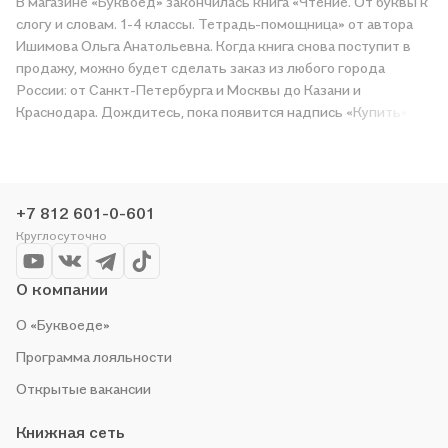
В магазине «Буквоед» закончилась книга «Чтение. От буквы к
слогу и словам. 1-4 классы. Тетрадь-помощница» от автора
Ишимова Ольга Анатольевна. Когда книга снова поступит в
продажу, можно будет сделать заказ из любого города
России: от Санкт-Петербурга и Москвы до Казани и
Краснодара. Дождитесь, пока появится надпись «Купить»,
чтобы получить «Чтение. От буквы к слогу и словам. 1-4
классы. Тетрадь-помощница» в магазине сети или заказать
доставку. Мы и сами любим читать, поэтому делаем всё,
чтобы вы могли купить понравившуюся историю по приятной
+7 812 601-0-601
цене. Например, организуем конкурсы и проводим акции.
Круглосуточно
Оставайтесь с нами, чтобы не упустить выгоду!
О компании
О «Буквоеде»
Программа лояльности
Открытые вакансии
Книжная сеть