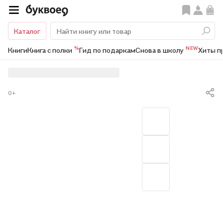
Каталог
%
NEW
Книги
Книга с полки
Гид по подаркам
Снова в школу
Хиты п
0+