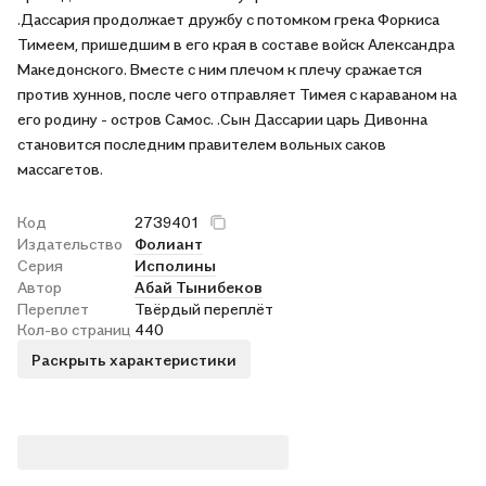
.Дассария продолжает дружбу с потомком грека Форкиса
Тимеем, пришедшим в его края в составе войск Александра
Македонского. Вместе с ним плечом к плечу сражается
против хуннов, после чего отправляет Тимея с караваном на
его родину - остров Самос. .Сын Дассарии царь Дивонна
становится последним правителем вольных саков
массагетов.
Код
2739401
Издательство
Фолиант
Серия
Исполины
Автор
Абай Тынибеков
Переплет
Твёрдый переплёт
Кол-во страниц
440
Раскрыть характеристики