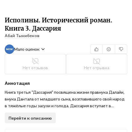
Исполины. Исторический роман.
Книга 3. Дассария
Абай Тынибеков
Мало оценок
Нет отзывов
Нет отрывка
Аннотация
Книга третья "Дассария" посвящена жизни правнука Далайи,
внука Дантала от младшего сына, возглавившего свой народ
в тяжёлые годы засухи и голода. Дассария вступает в
противостояние с полчищами Александра Македонского, а
Перейти к описанию
после его ухода из Средней Азии в Индию ведёт
тринадцатилетнюю войну против шаньюя хуннов Мотуна,