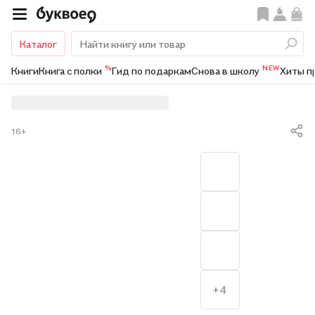
Каталог
%
NEW
Книги
Книга с полки
Гид по подаркам
Снова в школу
Хиты п
16+
+4