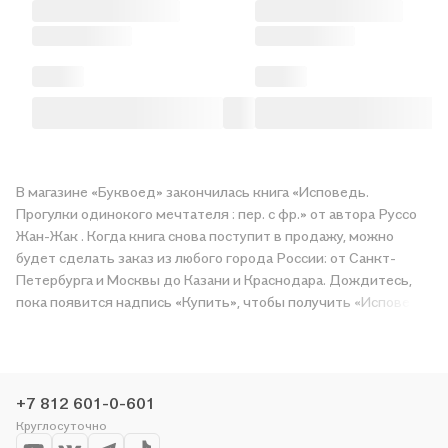
В магазине «Буквоед» закончилась книга «Исповедь.
Прогулки одинокого мечтателя : пер. с фр.» от автора Руссо
Жан-Жак . Когда книга снова поступит в продажу, можно
будет сделать заказ из любого города России: от Санкт-
Петербурга и Москвы до Казани и Краснодара. Дождитесь,
пока появится надпись «Купить», чтобы получить «Исповедь.
Прогулки одинокого мечтателя : пер. с фр.» в магазине сети
или заказать доставку. Мы и сами любим читать, поэтому
делаем всё, чтобы вы могли купить понравившуюся историю
по приятной цене. Например, организуем конкурсы и
+7 812 601-0-601
проводим акции. Оставайтесь с нами, чтобы не упустить
Круглосуточно
выгоду!