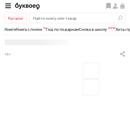
Каталог
%
NEW
Книги
Книга с полки
Гид по подаркам
Снова в школу
Хиты п
16+