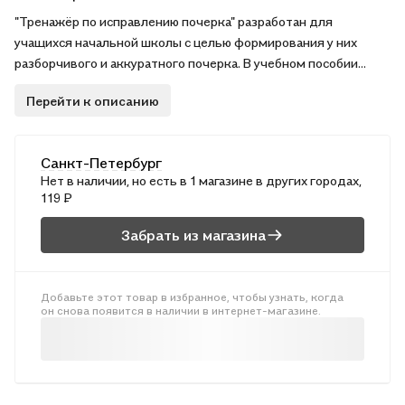
"Тренажёр по исправлению почерка" разработан для
учащихся начальной школы с целью формирования у них
разборчивого и аккуратного почерка. В учебном пособии
представлены упражнения на отработку основных
Перейти к описанию
соединений строчных и заглавных букв. Несложные задания,
включающие обведение по контуру, поспособствуют
формированию навыка самостоятельного написания слов и
Санкт-Петербург
предложений. Адресовано учащимся начальной школы. В
Нет в наличии, но есть в 1 магазине в других городах,
Тетради № 3 представлены упражнения для: выработки
119 ₽
наклона, отработки присоединений букв, исправления форм
строчных и прописных букв, отработки соединений пар букв.
Забрать из магазина
Добавьте этот товар в избранное, чтобы узнать, когда
он снова появится в наличии в интернет-магазине.