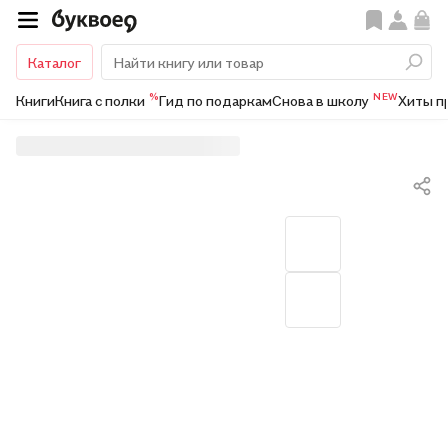
Каталог
%
NEW
Книги
Книга с полки
Гид по подаркам
Снова в школу
Хиты п