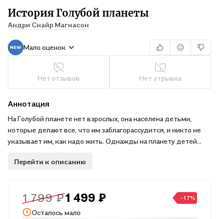
История Голубой планеты
Андри Снайр Магнасон
Мало оценок
Нет отзывов
Нет отрывка
Аннотация
На Голубой планете нет взрослых, она населена детьми,
которые делают все, что им заблагорассудится, и никто не
указывает им, как надо жить. Однажды на планету детей
приземляется загадочный человек, и начинают происходить
Перейти к описанию
чудеса. Прогремевшая на весь мир повесть исландского
писателя Андри Снайра Магнасона начинается как невинная
сказка и перерастает в философскую притчу о современном
1 799 ₽
1 499 ₽
мире. Почему нельзя всегда быть счастливым? Хорошо ли,
-17%
если все желания начнут исполняться? Что такое вой на?
Осталось мало