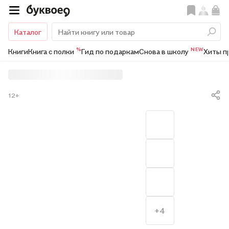
Каталог
%
NEW
Книги
Книга с полки
Гид по подаркам
Снова в школу
Хиты п
12+
+4