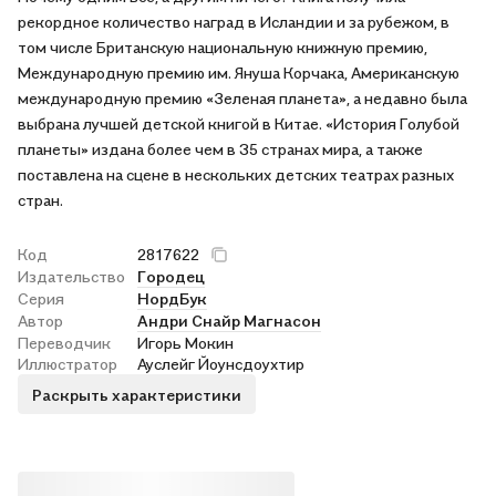
рекордное количество наград в Исландии и за рубежом, в
том числе Британскую национальную книжную премию,
Международную премию им. Януша Корчака, Американскую
международную премию «Зеленая планета», а недавно была
выбрана лучшей детской книгой в Китае. «История Голубой
планеты» издана более чем в 35 странах мира, а также
поставлена на сцене в нескольких детских театрах разных
стран.
Код
2817622
Издательство
Городец
Серия
НордБук
Автор
Андри Снайр Магнасон
Переводчик
Игорь Мокин
Иллюстратор
Ауслейг Йоунсдоухтир
Раскрыть характеристики