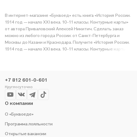
В интернет-магазине «Буквоед» есть книга «История России.
1914 год — начало XXI века. 10-11 классы. Контурные карты»
от автора Приваловский Алексей Никитич. Сделать заказ
можно из любого города России: от Санкт-Петербурга и
Москвы до Казани и Краснодара. Получите «История России.
1914 год — начало XXI века. 10-11 классы. Контурные карты» в
магазине сети или закажите доставку. Мы и сами любим
читать, поэтому делаем всё, чтобы вы могли купить
понравившуюся историю по приятной цене. Например,
организуем конкурсы и проводим акции. Оставайтесь с нами,
+7 812 601-0-601
чтобы не упустить выгоду!
Круглосуточно
О компании
О «Буквоеде»
Программа лояльности
Открытые вакансии