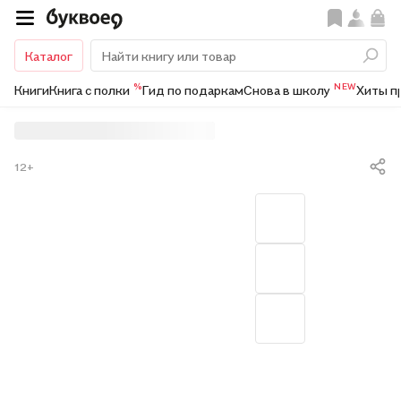
Каталог
%
NEW
Книги
Книга с полки
Гид по подаркам
Снова в школу
Хиты п
12+