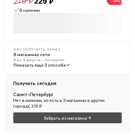
279 ₽
229 ₽
-18%
В наличии
КАК ПОЛУЧИТЬ ЗАКАЗ
В магазинах сети
В вс, 9 августа — бесплатно
В пунктах выдачи
Показать ещё 3 способа
Во вт, 11 августа — от 241 ₽
Курьером
Получить сегодня
В вс, 9 августа — от 312 ₽
Санкт-Петербург
Почтой России
Нет в наличии, но есть в 3 магазинах в других
В пн, 10 августа — от 495 ₽
городах, 219 ₽
Забрать из магазина