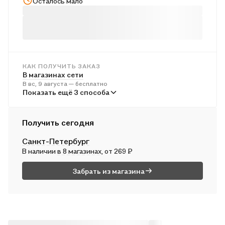
Осталось мало
КАК ПОЛУЧИТЬ ЗАКАЗ
В магазинах сети
В вс, 9 августа — бесплатно
В пунктах выдачи
Показать ещё 3 способа
Во вт, 11 августа — от 241 ₽
Курьером
Получить сегодня
В пн, 10 августа — от 312 ₽
Санкт-Петербург
Почтой России
В наличии
в 8 магазинах
, от 269 ₽
Во вт, 11 августа — от 496 ₽
Забрать из магазина