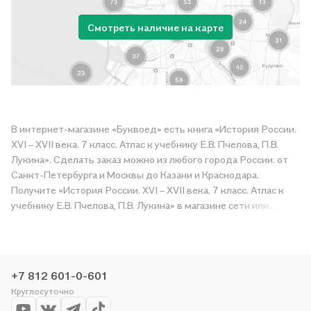
Смотреть наличие на карте
В интернет-магазине «Буквоед» есть книга «История России.
XVI – XVII века. 7 класс. Атлас к учебнику Е.В. Пчелова, П.В.
Лукина». Сделать заказ можно из любого города России: от
Санкт-Петербурга и Москвы до Казани и Краснодара.
Получите «История России. XVI – XVII века. 7 класс. Атлас к
учебнику Е.В. Пчелова, П.В. Лукина» в магазине сети или
закажите доставку. Мы и сами любим читать, поэтому
делаем всё, чтобы вы могли купить понравившуюся историю
по приятной цене. Например, организуем конкурсы и
проводим акции. Оставайтесь с нами, чтобы не упустить
+7 812 601-0-601
выгоду!
Круглосуточно