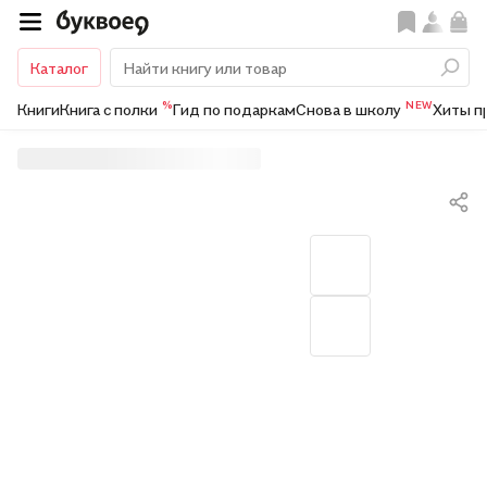
Каталог
%
NEW
Книги
Книга с полки
Гид по подаркам
Снова в школу
Хиты п