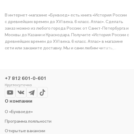
В интернет-магазине «Буквоед» есть книга «История России
с древнейших времен до XVI века. 6 класс. Атлас». Сделать
заказ можно из любого города России: от Санкт-Петербурга и
Москвы до Казани и Краснодара. Получите «История России с
древнейших времен до XVI века. 6 класс. Атлас» в магазине
сети или закажите доставку. Мы и сами любим читать,
поэтому делаем всё, чтобы вы могли купить понравившуюся
историю по приятной цене. Например, организуем конкурсы и
проводим акции. Оставайтесь с нами, чтобы не упустить
выгоду!
+7 812 601-0-601
Круглосуточно
О компании
О «Буквоеде»
Программа лояльности
Открытые вакансии