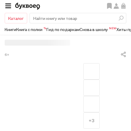
Каталог
%
NEW
Книги
Книга с полки
Гид по подаркам
Снова в школу
Хиты п
6+
+3