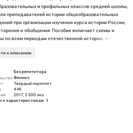
разовательных и профильных классов средней школы,
для преподавателей истории общеобразовательных
ений при организации изучения курса истории России,
вторения и обобщения. Пособие включает схемы и
ы по всем периодам отечественной истории, что
т ученикам систематизировать имеющиеся знания и в
ти к описанию
 необходимости своевременно восполнить
жившиеся пробелы. .Использование элементов
но-графического характера позволяет лучше понять и
Без репетитора
Феникс
льство
ь учебный материал, способствует формированию у
ет
Твёрдый переплёт
ющихся информационно-коммуникативных компетенций.
ц
446
ие является универсальным подспорьем в процессе
раж
2017, 2 500 экз.
и к характеристикам
ования и совершенствования у учеников исторических
, которые обеспечат успешную сдачу Единого
рственного экзамена (ЕГЭ) по истории.