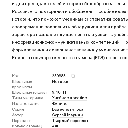
и для преподавателей истории общеобразовательны
России, его повторения и обобщения. Пособие вкл
истории, что поможет ученикам систематизировать
своевременно восполнить обнаружившиеся пробелы
характера позволяет лучше понять и усвоить учеб
информационно-коммуникативных компетенций. .По
формирования и совершенствования у учеников ист
Единого государственного экзамена (ЕГЭ) по истори
Код
2599881
Школьные
История
предметы
Школьные классы
9, 10, 11
Типы материала
Учебное пособие
Издательство
Феникс
Серия
Без репетитора
Автор
Сергей Маркин
Переплет
Твёрдый переплёт
Кол-во страниц
446