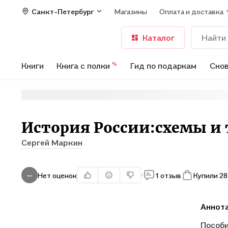
Санкт-Петербург
Магазины
Оплата и доставка
Каталог
Книги
Книга с полки
Гид по подаркам
Снов
%
История России:схемы и 
Сергей Маркин
Нет оценок
1 отзыв
Купили 28
—
Аннот
Пособи