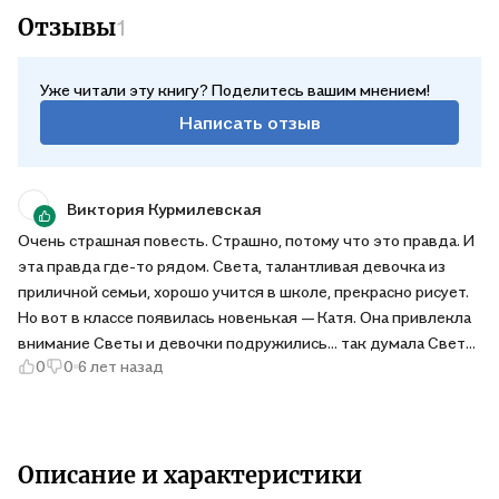
литературы на русском языке, где победителя выбирают
Отзывы
1
сами читатели. А в «Самокате» выходили повести Евге-
нии Басовой (под псевдонимом Илга Понорницкая) «Эй,
Рыбка!» и «Школа через дорогу».
Уже читали эту книгу? Поделитесь вашим мнением!
Написать отзыв
Виктория Курмилевская
Очень страшная повесть. Страшно, потому что это правда. И
эта правда где-то рядом. Света, талантливая девочка из
приличной семьи, хорошо учится в школе, прекрасно рисует.
Но вот в классе появилась новенькая — Катя. Она привлекла
внимание Светы и девочки подружились... так думала Света.
0
0
6 лет назад
Люди из разных социальных слоев ведут себя по-разному, в
силу воспитания и своего жизненного опыта. Родителям
Светы даже не представить, что происходила на той
стороне, ближе к реке, там где теперь в детском доме живет
Катя. Горькая правда жизни глазами ребенка,
Описание и характеристики
художественно-одаренного. Света образы будто рисует и от