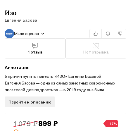
Изо
Евгения Басова
Мало оценок
1 отзыв
Нет отрывка
Аннотация
5 причин купить повесть «ИЗО» Евгении Басовой
Евгения Басова — одна из самых заметных современных
писателей для подростков — в 2019 году она была
номинирована от России на получение престижнейшей
Перейти к описанию
международной премии им. Астрид Линдгрен.
Сильный текст, который оценили и эксперты, и подростки —
«ИЗО» стал победителем конкурса «Книгуру» в 2018 году.
1 079 ₽
899 ₽
Узнаваемая русская реальность, близкая и понятная
-17%
читателю и подростку.