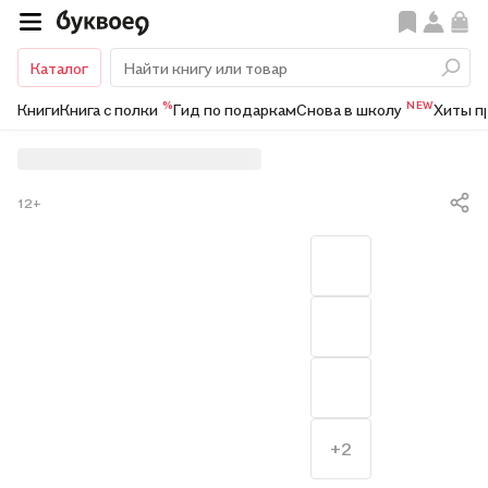
Каталог
%
NEW
Книги
Книга с полки
Гид по подаркам
Снова в школу
Хиты п
12+
+2