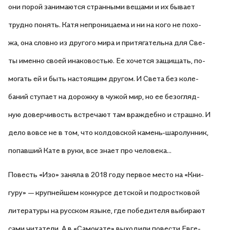
они порой занимаются странными вещами и их бывает
трудно понять. Катя непроницаема и ни на кого не похо-
жа, она словно из другого мира и притягательна для Све-
ты именно своей инаковостью. Ее хочется защищать, по-
могать ей и быть настоящим другом. И Света без коле-
баний ступает на дорожку в чужой мир, но ее безогляд-
ную доверчивость встречают там враждебно и страшно. И
дело вовсе не в том, что колдовской камень-шаролунник,
попавший Кате в руки, все знает про человека…
Повесть «Изо» заняла в 2018 году первое место на «Кни-
гуру» — крупнейшем конкурсе детской и подростковой
литературы на русском языке, где победителя выбирают
сами читатели. А в «Самокате» выходили повести Евге-