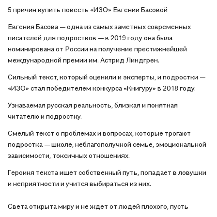
5 причин купить повесть «ИЗО» Евгении Басовой
этого они еще более яркие и страшные.
Евгения Басова — одна из самых заметных современных
писателей для подростков — в 2019 году она была
номинирована от России на получение престижнейшей
международной премии им. Астрид Линдгрен.
Сильный текст, который оценили и эксперты, и подростки —
«ИЗО» стал победителем конкурса «Книгуру» в 2018 году.
Узнаваемая русская реальность, близкая и понятная
читателю и подростку.
Смелый текст о проблемах и вопросах, которые трогают
подростка — школе, неблагополучной семье, эмоциональной
зависимости, токсичных отношениях.
Героиня текста ищет собственный путь, попадает в ловушки
и неприятности и учится выбираться из них.
Света открыта миру и не ждет от людей плохого, пусть