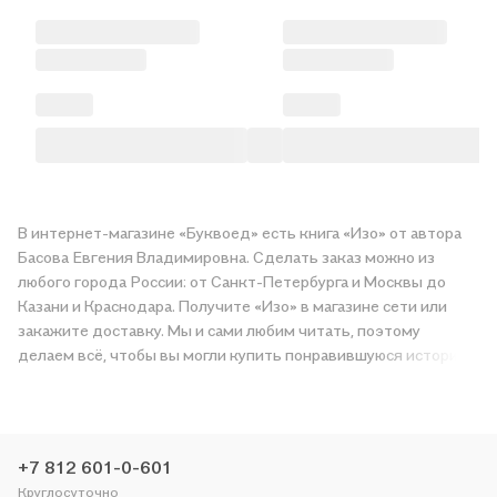
В интернет-магазине «Буквоед» есть книга «Изо» от автора
Басова Евгения Владимировна. Сделать заказ можно из
любого города России: от Санкт-Петербурга и Москвы до
Казани и Краснодара. Получите «Изо» в магазине сети или
закажите доставку. Мы и сами любим читать, поэтому
делаем всё, чтобы вы могли купить понравившуюся историю
по приятной цене. Например, организуем конкурсы и
проводим акции. Оставайтесь с нами, чтобы не упустить
выгоду!
+7 812 601-0-601
Круглосуточно