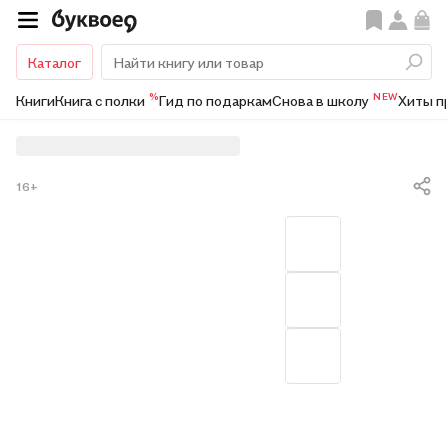
Каталог
%
NEW
Книги
Книга с полки
Гид по подаркам
Снова в школу
Хиты п
16+