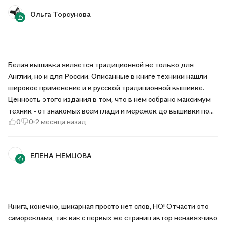
Ольга Торсунова
Белая вышивка является традиционной не только для
Англии, но и для России. Описанные в книге техники нашли
широкое применение и в русской традиционной вышивке.
Ценность этого издания в том, что в нем собрано максимум
техник - от знакомых всем глади и мережек до вышивки по
0
0
2 месяца назад
сетке. Подробно разобрано создание вышивки,
представленной на обложке, в которой нашли отражение все
вышивальные приемы, описанные автором.
ЕЛЕНА НЕМЦОВА
Книга, конечно, шикарная просто нет слов, НО! Отчасти это
самореклама, так как с первых же страниц автор ненавязчиво