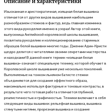
игрой рельефа, с контрастом между зашитыми участками и
Описание и характеристики
декоративными отверстиями. Не уверена, что напрямую
Изысканная и аристократичная, изящная белая вышивка
воспользуюсь книгой как самоучителем, т.к. многие моменты
отличается от других видов вышивания наибольшим
показались очень сложными технически. Например, игольное
разнообразием стежков и фактур, ведь главная изюминка
кружево или выполнение пришивных элементов на шелковой
этого вида рукоделия именно в узорах! Автор этой книги,
органзе с проволочным каркасом. А чего стоит стирка
выпускница Английской королевской школы вышивания,
вышивки прямо на раме. Хотя инструкции здесь самые что ни
посвятила рукоделию и коллекционированию старинных
на есть подробные, и всё, что можно, проиллюстрировано.
образцов белой вышивки многие годы. Дженни Адин-Кристи
Теоретическая часть подкреплена двумя тренировочными
щедро делится с читателями своими секретами мастерства
проектами. Изучала этот кладезь информации с большим
и находками! В данной книге термин «изящная белая
удовольствием. Уверена, найдутся вышивальщицы, которых
вышивка» означает специальную технику, которой обучают в
эта сложность не отпугнёт, и книга станет первым шагом к
Королевской школе вышивания уже несколько поколений.
освоению вайтворка.
Выполняемые на тонком льняном батисте стежки
объединяются для создания эффектного образа,
максимально используя фактурные и тоновые контрасты, в
результате чего готовая работа отличается глубиной,
реалистичностью и графичностью. Техники включают в себя
следующие виды вышивки: рельефная вышивка, вышивка
стянутыми нитями, прорезная вышивка и создание