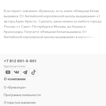
В интернет-магазине «Буквоед» есть книга «Изящная белая
вышивка: От Английской королевской школы вышивания» от
автора Адин-Кристи . Сделать заказ можно из любого города
России: от Санкт-Петербурга и Москвы до Казани и
Краснодара. Получите «Изящная белая вышивка: От
Английской королевской школы вышивания» в магазине сети
или закажите доставку. Мы и сами любим читать, поэтому
делаем всё, чтобы вы могли купить понравившуюся историю
по приятной цене. Например, организуем конкурсы и
проводим акции. Оставайтесь с нами, чтобы не упустить
+7 812 601-0-601
выгоду!
Круглосуточно
О компании
О «Буквоеде»
Программа лояльности
Открытые вакансии