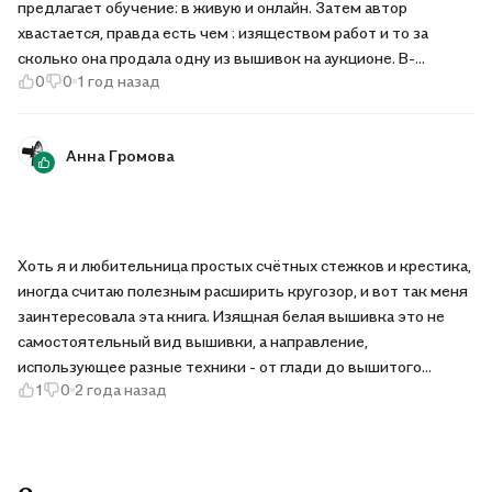
предлагает обучение: в живую и онлайн. Затем автор
хвастается, правда есть чем : изяществом работ и то за
сколько она продала одну из вышивок на аукционе. В-
0
0
1 год назад
третьих, дразнится. Да, она делится приемами для работы-
это большая часть книги, потом даёт один мастер-класс
создания дизайна «Скабиоза» (практика), а после этого в
Анна Громова
разделе, который называет «для вдохновения» просто
показывает 5 станиц с фотографиями работ наиболее
успешных учеников. А, ну-ка, повтори! А, ну-ка, сотвори! И на
последок гвоздь книги: мастер- класс по созданию работы,
которая красуется на обложке. Если её осилить, то наверное,
Хоть я и любительница простых счётных стежков и крестика,
станешь мастером.
иногда считаю полезным расширить кругозор, и вот так меня
заинтересовала эта книга. Изящная белая вышивка это не
самостоятельный вид вышивки, а направление,
использующее разные техники - от глади до вышитого
1
0
2 года назад
кружева. Объединяющее начало этого стиля - вышивание
белым по белому (или бежевым, или нитями натурального
льняного цвета, по соответствующей ткани). Работа с цветом
не требуется, но вышивки получаются очень фактурными, с