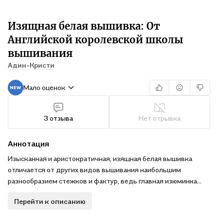
Изящная белая вышивка: От
Английской королевской школы
вышивания
Адин-Кристи
Мало оценок
3 отзыва
Нет отрывка
Аннотация
Изысканная и аристократичная, изящная белая вышивка
отличается от других видов вышивания наибольшим
разнообразием стежков и фактур, ведь главная изюминка
этого вида рукоделия именно в узорах! Автор этой книги,
Перейти к описанию
выпускница Английской королевской школы вышивания,
посвятила рукоделию и коллекционированию старинных