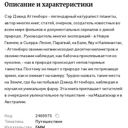
Описание и характеристики
Сэр Дэвид Аттенборо - легендарный натуралист планеты,
автор многих книг, статей, очерков, создатель известных во
всем мире фильмов и документальных сериалов о дикой
природе. .Руководитель многих экспедиций - в Новую
Гвинею, в Сьерра-Леоне, Парагвай, на Бали, Яву и Калимантан,
- Аттенборо своими ногами исходил десятки километров и
своими глазами наблюдал, как бабочка проклевывается из
куколки, - как в природе происходят неповторимые
таинства. Поэтому он пишет о природе так же потрясающе
зримо, как и снимает на камеру. Трудно назвать такие места
на Земле, где бы ни побывал Дэвид Аттенборо, наблюдая и
изучая их уникальную фауну. Эта книга приглашает читателей
в очередное увлекательное путешествие - на Мадагаскар и в
Австралию.
Код
2469975
Тематика
Путешествие
Издательство
БММ