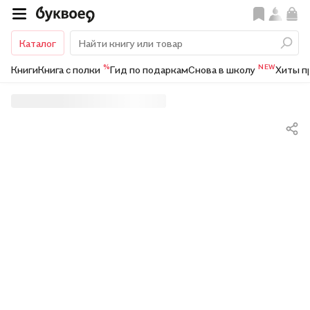
Каталог
%
NEW
Книги
Книга с полки
Гид по подаркам
Снова в школу
Хиты п