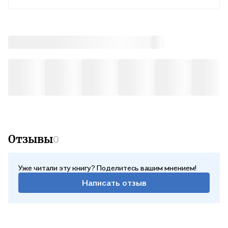
Во вт, 11 августа — от 244 ₽
Курьером
В вс, 9 августа — от 315 ₽
Почтой России
В пн, 10 августа — от 523 ₽
Отзывы
0
Уже читали эту книгу? Поделитесь вашим мнением!
Написать отзыв