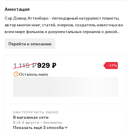
Аннотация
Сэр Дэвид Аттенборо - легендарный натуралист планеты,
автор многих книг, статей, очерков, создатель известных во
всем мире фильмов и документальных сериалов о дикой
природе. .Руководитель многих экспедиций - в Новую
Перейти к описанию
Гвинею, в Сьерра-Леоне, Парагвай, на Бали, Яву и Калимантан,
- Аттенборо своими ногами исходил десятки километров и
своими глазами наблюдал, как бабочка проклевывается из
1 115 ₽
929 ₽
куколки, - как в природе происходят неповторимые
-17%
таинства. Поэтому он пишет о природе так же потрясающе
Осталось мало
зримо, как и снимает на камеру. Трудно назвать такие места
на Земле, где бы ни побывал Дэвид Аттенборо, наблюдая и
изучая их уникальную фауну. Эта книга приглашает читателей
в очередное увлекательное путешествие - на Мадагаскар и в
Австралию.
КАК ПОЛУЧИТЬ ЗАКАЗ
В магазинах сети
В сб, 8 августа — бесплатно
В пунктах выдачи
Показать ещё 3 способа