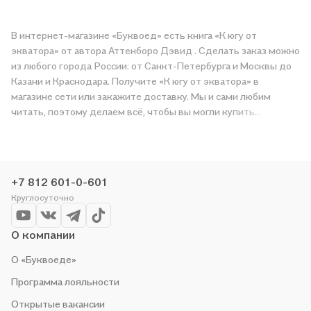
В интернет-магазине «Буквоед» есть книга «К югу от
экватора» от автора Аттенборо Дэвид . Сделать заказ можно
из любого города России: от Санкт-Петербурга и Москвы до
Казани и Краснодара. Получите «К югу от экватора» в
магазине сети или закажите доставку. Мы и сами любим
читать, поэтому делаем всё, чтобы вы могли купить
понравившуюся историю по приятной цене. Например,
организуем конкурсы и проводим акции. Оставайтесь с нами,
чтобы не упустить выгоду!
+7 812 601-0-601
Круглосуточно
О компании
О «Буквоеде»
Программа лояльности
Открытые вакансии