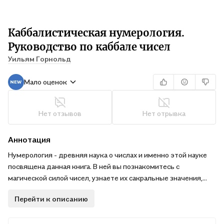
Каббалистическая нумерология.
Руководство по каббале чисел
Уильям Горнольд
Мало оценок
Нет отзывов
Нет отрывка
Аннотация
Нумерология - древняя наука о числах и именно этой науке
посвящена данная книга. В ней вы познакомитесь с
магической силой чисел, узнаете их сакральные значения,
получите древние нумерологические техники каббалы,
Перейти к описанию
которые издавна помогают ищущим познавать себя и
окружающий мир.