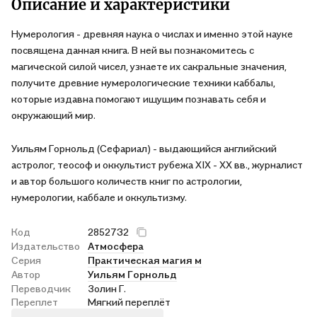
Описание и характеристики
Нумерология - древняя наука о числах и именно этой науке
посвящена данная книга. В ней вы познакомитесь с
магической силой чисел, узнаете их сакральные значения,
получите древние нумерологические техники каббалы,
которые издавна помогают ищущим познавать себя и
окружающий мир.
Уильям Горнольд (Сефариал) - выдающийся английский
астролог, теософ и оккультист рубежа XIX - XX вв., журналист
и автор большого количеств книг по астрологии,
нумерологии, каббале и оккультизму.
Код
2852732
Издательство
Атмосфера
Серия
Практическая магия м
Автор
Уильям Горнольд
Переводчик
Золин Г.
Переплет
Мягкий переплёт