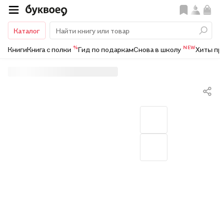
Каталог
%
NEW
Книги
Книга с полки
Гид по подаркам
Снова в школу
Хиты п