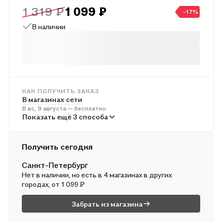
1 319 ₽
1 099 ₽
Уильям Горнольд (Сефариал) - выдающийся английский
-17%
астролог, теософ и оккультист рубежа XIX - XX вв., журналист
В наличии
и автор большого количеств книг по астрологии,
нумерологии, каббале и оккультизму.
КАК ПОЛУЧИТЬ ЗАКАЗ
В магазинах сети
В вс, 9 августа — бесплатно
В пунктах выдачи
Показать ещё 3 способа
Во вт, 11 августа — от 245 ₽
Курьером
Получить сегодня
В пн, 10 августа — от 316 ₽
Санкт-Петербург
Почтой России
Нет в наличии, но есть в 4 магазинах в других
Во вт, 11 августа — от 529 ₽
городах, от 1 099 ₽
Забрать из магазина