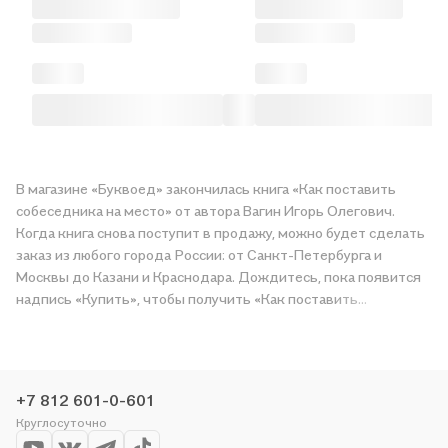
В магазине «Буквоед» закончилась книга «Как поставить
собеседника на место» от автора Вагин Игорь Олегович.
Когда книга снова поступит в продажу, можно будет сделать
заказ из любого города России: от Санкт-Петербурга и
Москвы до Казани и Краснодара. Дождитесь, пока появится
надпись «Купить», чтобы получить «Как поставить
собеседника на место» в магазине сети или заказать
доставку. Мы и сами любим читать, поэтому делаем всё,
чтобы вы могли купить понравившуюся историю по приятной
цене. Например, организуем конкурсы и проводим акции.
+7 812 601-0-601
Оставайтесь с нами, чтобы не упустить выгоду!
Круглосуточно