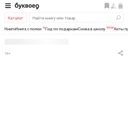
Каталог
%
NEW
Книги
Книга с полки
Гид по подаркам
Снова в школу
Хиты п
16+