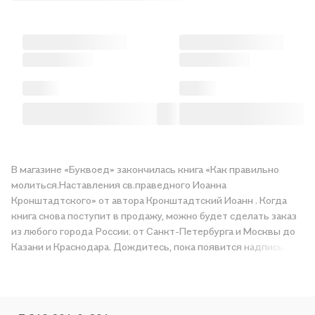
В магазине «Буквоед» закончилась книга «Как правильно
молиться.Наставления св.праведного Иоанна
Кронштадтского» от автора Кронштадтский Иоанн . Когда
книга снова поступит в продажу, можно будет сделать заказ
из любого города России: от Санкт-Петербурга и Москвы до
Казани и Краснодара. Дождитесь, пока появится надпись
«Купить», чтобы получить «Как правильно
молиться.Наставления св.праведного Иоанна
Кронштадтского» в магазине сети или заказать доставку. Мы
и сами любим читать, поэтому делаем всё, чтобы вы могли