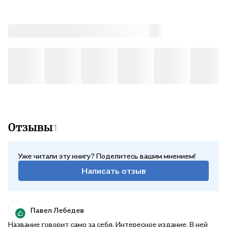
Кронштадтский. Моя жизнь во Христе. — М., Сибирская
Благозвонница, 2013. Основой для нсе послужило «Полное
собрание сочинений настоятеля Кронштадтского
Андреевского собора, отца Иоанна Ильича Сергиева».
Кронштадт, 1890 г. Типография «Кронштадтского вестника».
Т. IV-VI.
Отзывы
1
Уже читали эту книгу? Поделитесь вашим мнением!
Написать отзыв
Павел Лебедев
Название говорит само за себя. Интересное издание. В ней