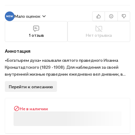
Мало оценок
1 отзыв
Нет отрывка
Аннотация
«Богатырем духа» называли святого праведного Иоанна
Кронштадтского (1829 -1908). Для наблюдения за своей
внутренней жизнью праведник ежедневно вел дневник, в
который вносил сокровенные мысли и молитвы к Богу. Эти
Перейти к описанию
дневники, вошедшие в известную теперь книгу «Моя жизнь
во Христе» — неоценимое наше достояние. Отец Иоанн имел
величайший дар молитвы и глубоко верил, что Господь
Не в наличии
настолько близок к верующему христианину, как собственное
его тело и сердце.
Печатается по книге: Святой праведный Иоанн