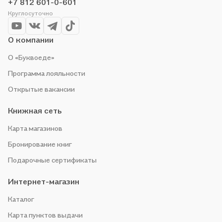
+7 812 601-0-601
купить понравившуюся историю по приятной цене. Например,
Круглосуточно
организуем конкурсы и проводим акции. Оставайтесь с нами,
чтобы не упустить выгоду!
О компании
О «Буквоеде»
Программа лояльности
Открытые вакансии
Книжная сеть
Карта магазинов
Бронирование книг
Подарочные сертификаты
Интернет-магазин
Каталог
Карта пунктов выдачи