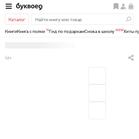
Каталог
%
NEW
Книги
Книга с полки
Гид по подаркам
Снова в школу
Хиты п
12+