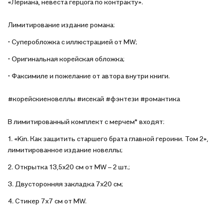
«Лериана, невеста герцога по контракту».
Лимитирование издание романа:
• Суперобложка с иллюстрацией от MW;
• Оригинальная корейская обложка;
• Факсимиле и пожелание от автора внутри книги.
#корейскиеновеллы #исекай #фэнтези #романтика
В лимитированный комплект с мерчем* входят:
1. «Kin. Как защитить старшего брата главной героини. Том 2»,
лимитированное издание новеллы;
2. Открытка 13,5х20 см от MW – 2 шт.;
3. Двусторонняя закладка 7х20 см;
4. Стикер 7х7 см от MW.