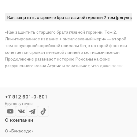
Как защитить старшего брата главной героини 2 том (регулярн
«Как защитить старшего брата главной героини. Том 2.
Лимитированное издание + эксклюзивный мерч» — второй
том популярной корейской новеллы Kin, в которой фэнтези
Показать ещё
сочетается с романтической линией и мотивами исекая.
Продолжение развивает историю Роксаны на фоне
разрушенного клана Агриче и показывает, что даже после
падения дома его власть над людьми не исчезает. Прошлое
здесь не остаётся позади. Оно возвращается в поступках,
страхах и болезненных связях, которые герои не могут
разорвать по своей воле. Во втором томе Роксана
+7 812 601-0-601
оказывается в Синем клане, где пытается обрести хотя бы
Круглосуточно
временную защиту. Её положение остаётся шатким.
Спокойствие нарушает появление Деона, старшего брата,
который пережил смертельный удар, потерял прежний
О компании
статус и теперь готов идти до конца, чтобы вернуть сестру.
О «Буквоеде»
На этом конфликте строится главное напряжение книги.