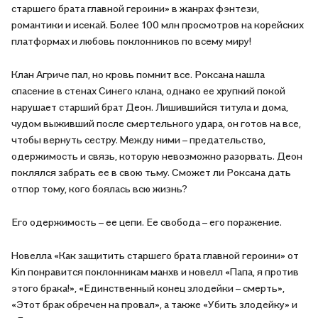
www.chitai-gorod.ru, в интернет-магазине
старшего брата главной героини» в жанрах фэнтези,
https://www.bookvoed.ru/, в интернет-магазине
романтики и исекай. Более 100 млн просмотров на корейских
https://book24.ru/ в период с 26.06.2026 г. по 31.08.2026 г.
платформах и любовь поклонников по всему миру!
включительно.
Клан Агриче пал, но кровь помнит все. Роксана нашла
**Только для оформивших предзаказ: эксклюзивный мерч в
спасение в стенах Синего клана, однако ее хрупкий покой
подарок.
нарушает старший брат Деон. Лишившийся титула и дома,
Количество подарков ограничено.
чудом выживший после смертельного удара, он готов на все,
чтобы вернуть сестру. Между ними – предательство,
одержимость и связь, которую невозможно разорвать. Деон
поклялся забрать ее в свою тьму. Сможет ли Роксана дать
отпор тому, кого боялась всю жизнь?
Его одержимость – ее цепи. Ее свобода – его поражение.
Новелла «Как защитить старшего брата главной героини» от
Kin понравится поклонникам манхв и новелл «Папа, я против
этого брака!», «Единственный конец злодейки – смерть»,
«Этот брак обречен на провал», а также «Убить злодейку» и