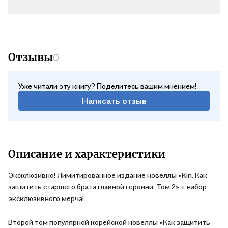
Лимитирование издание романа:
• Суперобложка с иллюстрацией от MW;
• Оригинальная корейская обложка;
Отзывы
0
• Факсимиле и пожелание от автора внутри книги.
#корейскиеновеллы #исекай #фэнтези #романтика
Уже читали эту книгу? Поделитесь вашим мнением!
Написать отзыв
В лимитированный комплект с мерчем* входят:
1. «Kin. Как защитить старшего брата главной героини. Том 2»,
лимитированное издание новеллы;
2. Открытка 13,5х20 см от MW – 2 шт.;
3. Двусторонняя закладка 7х20 см;
Описание и характеристики
4. Стикер 7х7 см от MW.
Эксклюзивно! Лимитированное издание новеллы «Kin. Как
* Готовый мерч может незначительно отличаться от
защитить старшего брата главной героини. Том 2» + набор
изображенных на картинках.
эксклюзивного мерча!
*На территории России только в интернет-магазине
Второй том популярной корейской новеллы «Как защитить