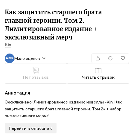
Как защитить старшего брата
главной героини. Том 2.
Лимитированное издание +
эксклюзивный мерч
Kin
Мало оценок
Нет отзывов
Читать отрывок
Аннотация
Эксклюзивно! Лимитированное издание новеллы «Kin. Как
защитить старшего брата главной героини. Том 2» + набор
эксклюзивного мерча!
Перейти к описанию
Второй том популярной корейской новеллы «Как защитить