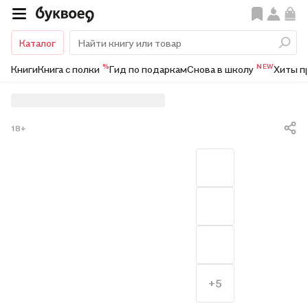
Каталог
%
NEW
Книги
Книга с полки
Гид по подаркам
Снова в школу
Хиты п
18+
+5