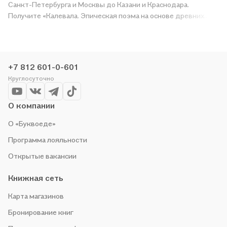
Санкт-Петербурга и Москвы до Казани и Краснодара.
Получите «Калевала. Эпическая поэма на основе древних
карельских и финских народных песен. Сокращённый
вариант» в магазине сети или закажите доставку. Мы и сами
любим читать, поэтому делаем всё, чтобы вы могли купить
понравившуюся историю по приятной цене. Например,
+7 812 601-0-601
организуем конкурсы и проводим акции. Оставайтесь с нами,
Круглосуточно
чтобы не упустить выгоду!
О компании
О «Буквоеде»
Программа лояльности
Открытые вакансии
Книжная сеть
Карта магазинов
Бронирование книг