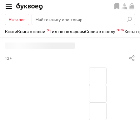
Каталог
%
NEW
Книги
Книга с полки
Гид по подаркам
Снова в школу
Хиты п
12+