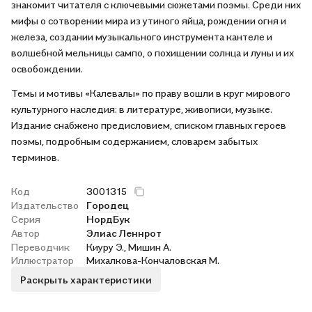
знакомит читателя с ключевыми сюжетами поэмы. Среди них
мифы о сотворении мира из утиного яйца, рождении огня и
железа, создании музыкального инструмента кантеле и
волшебной мельницы сампо, о похищении солнца и луны и их
освобождении.
Темы и мотивы «Калевалы» по праву вошли в круг мирового
культурного наследия: в литературе, живописи, музыке.
Издание снабжено предисловием, списком главных героев
поэмы, подробным содержанием, словарем забытых
терминов.
Код
3001315
Издательство
Городец
Серия
НордБук
Автор
Элиас Леннрот
Переводчик
Киуру Э., Мишин А.
Иллюстратор
Михалкова-Кончаловская М.
Раскрыть характеристики