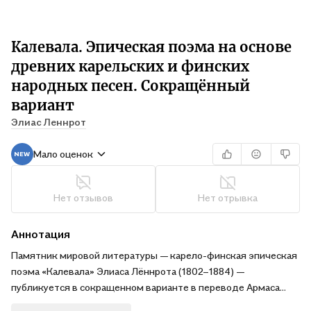
Калевала. Эпическая поэма на основе
древних карельских и финских
народных песен. Сокращённый
вариант
Элиас Леннрот
Мало оценок
Нет отзывов
Нет отрывка
Аннотация
Памятник мировой литературы — карело-финская эпическая
поэма «Калевала» Элиаса Лённрота (1802–1884) —
публикуется в сокращенном варианте в переводе Армаса
Мишина (1935–2018) и Эйно Киуру (1929–2015). Книга