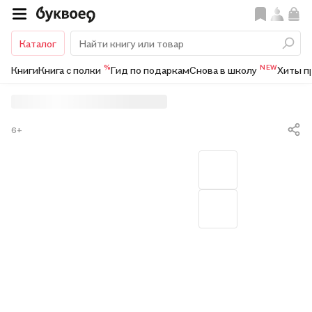
Каталог
%
NEW
Книги
Книга с полки
Гид по подаркам
Снова в школу
Хиты п
6+