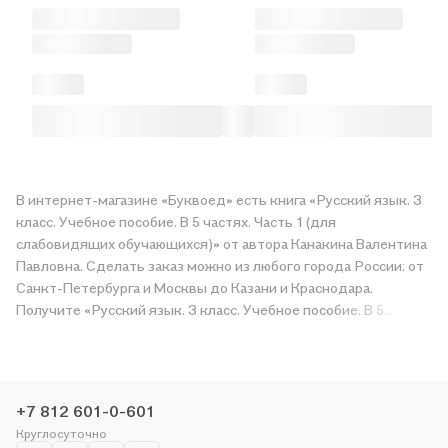
В интернет-магазине «Буквоед» есть книга «Русский язык. 3
класс. Учебное пособие. В 5 частях. Часть 1 (для
слабовидящих обучающихся)» от автора Канакина Валентина
Павловна. Сделать заказ можно из любого города России: от
Санкт-Петербурга и Москвы до Казани и Краснодара.
Получите «Русский язык. 3 класс. Учебное пособие. В 5
частях. Часть 1 (для слабовидящих обучающихся)» в магазине
сети или закажите доставку. Мы и сами любим читать,
поэтому делаем всё, чтобы вы могли купить понравившуюся
историю по приятной цене. Например, организуем конкурсы и
+7 812 601-0-601
проводим акции. Оставайтесь с нами, чтобы не упустить
Круглосуточно
выгоду!