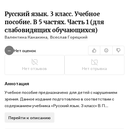
Русский язык. 3 класс. Учебное
пособие. В 5 частях. Часть 1 (для
слабовидящих обучающихся)
Валентина Канакина,
Всеслав Горецкий
Нет оценок
—
Нет отзывов
Нет отрывка
Аннотация
Учебное пособие предназначено для детей с нарушением
зрения. Данное издание подготовлено в соответствии с
содержанием учебника «Русский язык. 3 класс» В. П.
Канакиной, В. Г. Горецкого (16-е изд., стер. – Москва :
Перейти к описанию
Просвещение, 2025) с учётом тифлопедагогических
рекомендаций к печатному тексту.