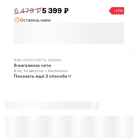
6 479 ₽
5 399 ₽
-17%
Осталось мало
КАК ПОЛУЧИТЬ ЗАКАЗ
В магазинах сети
В пн, 10 августа — бесплатно
В пунктах выдачи
Показать ещё 3 способа
Во вт, 11 августа — бесплатно
Курьером
Во вт, 11 августа — бесплатно
Почтой России
В ср, 12 августа — от 701 ₽