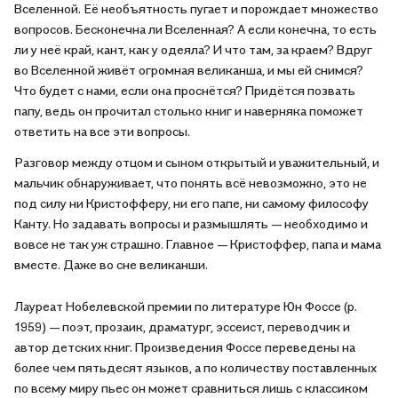
Вселенной. Её необъятность пугает и порождает множество
вопросов. Бесконечна ли Вселенная? А если конечна, то есть
ли у неё край, кант, как у одеяла? И что там, за краем? Вдруг
во Вселенной живёт огромная великанша, и мы ей снимся?
Что будет с нами, если она проснётся? Придётся позвать
папу, ведь он прочитал столько книг и наверняка поможет
ответить на все эти вопросы.
Разговор между отцом и сыном открытый и уважительный, и
мальчик обнаруживает, что понять всё невозможно, это не
под силу ни Кристофферу, ни его папе, ни самому философу
Канту. Но задавать вопросы и размышлять — необходимо и
вовсе не так уж страшно. Главное — Кристоффер, папа и мама
вместе. Даже во сне великанши.
Лауреат Нобелевской премии по литературе Юн Фоссе (р.
1959) — поэт, прозаик, драматург, эссеист, переводчик и
автор детских книг. Произведения Фоссе переведены на
более чем пятьдесят языков, а по количеству поставленных
по всему миру пьес он может сравниться лишь с классиком