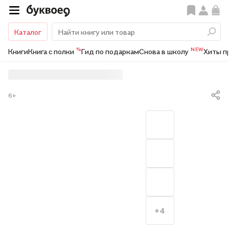
Каталог
%
NEW
Книги
Книга с полки
Гид по подаркам
Снова в школу
Хиты п
6+
+4