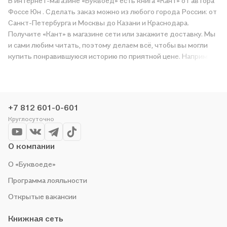
В интернет-магазине «Буквоед» есть книга «Кант» от автора
Фоссе Юн . Сделать заказ можно из любого города России: от
Санкт-Петербурга и Москвы до Казани и Краснодара.
Получите «Кант» в магазине сети или закажите доставку. Мы
и сами любим читать, поэтому делаем всё, чтобы вы могли
купить понравившуюся историю по приятной цене. Например,
организуем конкурсы и проводим акции. Оставайтесь с нами,
чтобы не упустить выгоду!
+7 812 601-0-601
Круглосуточно
О компании
О «Буквоеде»
Программа лояльности
Открытые вакансии
Книжная сеть