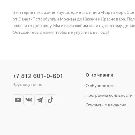
В интернет-магазине «Буквоед» есть книга «Карта мира Свет
от Санкт-Петербурга и Москвы до Казани и Краснодара. Полу
закажите доставку. Мы и сами любим читать, поэтому делаем всё, чтобы вы могли купить понравившуюся историю по прият
Оставайтесь с нами, чтобы не упустить выгоду!
О компании
+7 812 601-0-601
Круглосуточно
О «Буквоеде»
Программа лояльности
Открытые вакансии