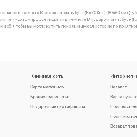
ящаяся в темноте В подарочном тубусе (Кр708пт) (90х60 см) (тубу
чите «Карта мира Светящаяся в темноте В подарочном тубусе (Кр70
ной цене. Например, организуем конкурсы и проводим акции.
Книжная сеть
Интернет-
Карта магазинов
Каталог
Бронирование книг
Карта пункт
Подарочные сертификаты
Пользовател
Политика к
Возврат тов