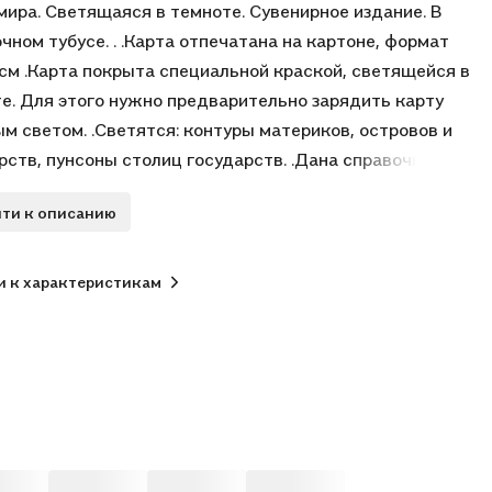
мира. Светящаяся в темноте. Сувенирное издание. В
чном тубусе. . .Карта отпечатана на картоне, формат
см .Карта покрыта специальной краской, светящейся в
е. Для этого нужно предварительно зарядить карту
м светом. .Светятся: контуры материков, островов и
рств, пунсоны столиц государств. .Дана справочная
ация. .Такая карта будет прекрасным и оригинальным
ти к описанию
ом.
и к характеристикам