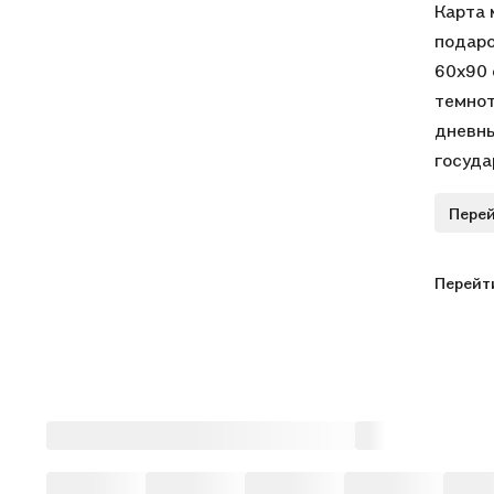
Карта 
подаро
60х90 
темнот
дневны
госуда
информ
Перей
подарк
Перейт