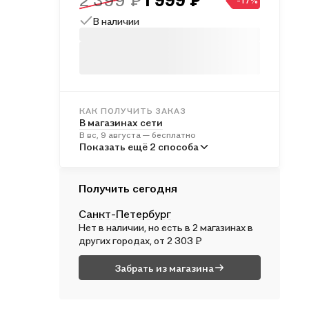
2 399 ₽
1 999 ₽
-17%
В наличии
КАК ПОЛУЧИТЬ ЗАКАЗ
В магазинах сети
В вс, 9 августа — бесплатно
В пунктах выдачи
Показать ещё 2 способа
Во вт, 11 августа — от 344 ₽
Курьером
Получить сегодня
В вс, 9 августа — бесплатно
Санкт-Петербург
Нет в наличии, но есть в 2 магазинах в
других городах, от 2 303 ₽
Забрать из магазина