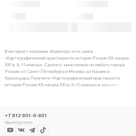
В интернет-магазине «Буквоед» есть книга
«Картографический практикум по истории России ХX-начала
XXI в. 9-11 классы». Сделать заказ можно из любого города
России: от Санкт-Петербурга и Москвы до Казани и
Краснодара. Получите «Картографический практикум по
истории России ХX-начала XXI в. 9-11 классы» в магазине сети
или закажите доставку. Мы и сами любим читать, поэтому
делаем всё, чтобы вы могли купить понравившуюся историю
по приятной цене. Например, организуем конкурсы и
проводим акции. Оставайтесь с нами, чтобы не упустить
+7 812 601-0-601
выгоду!
Круглосуточно