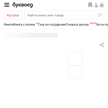
Каталог
%
NEW
Книги
Книга с полки
Гид по подаркам
Снова в школу
Хиты п