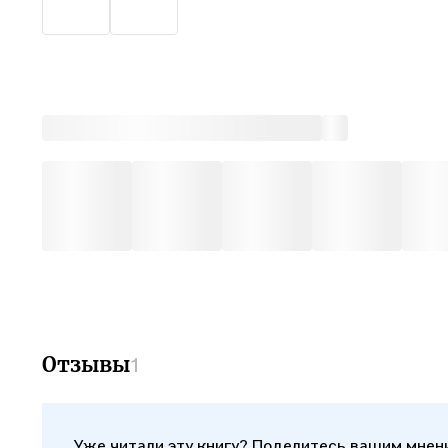
матери
матема
Предыд
Отзывы
1
Уже читали эту книгу? Поделитесь вашим мнен