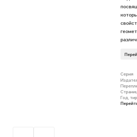
посвящ
которы
свойст
геомет
различ
связей
Перей
геомет
школьн
заняти
Серия
Издате
пример
Перепл
самост
Страни
учител
Год, ти
Перейт
Привед
различ
заключ