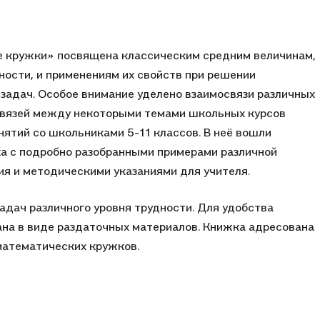
 например, показано как можно достаточно эффективно
ыми методами. Хорошая книга для расширения
е только.
 кружки» посвящена классическим средним величинам,
ности, и применениям их свойств при решении
 задач. Особое внимание уделено взаимосвязи различных
связей между некоторыми темами школьных курсов
нятий со школьниками 5-11 классов. В неё вошли
а с подробно разобранными примерами различной
я и методическими указаниями для учителя.
дач различного уровня трудности. Для удобства
на в виде раздаточных материалов. Книжка адресована
математических кружков.