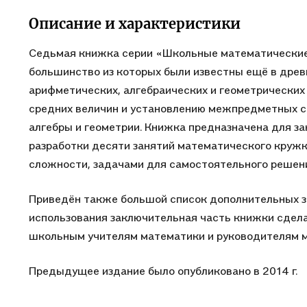
задач на основе свойств средних величин,
решить ряд геометрических задач векторн
Описание и характеристики
"геометрического кругозора" школьника и н
Седьмая книжка серии «Школьные математические
большинство из которых были известны ещё в древ
арифметических, алгебраических и геометрических
средних величин и установлению межпредметных 
алгебры и геометрии. Книжка предназначена для за
разработки десяти занятий математического кружк
сложности, задачами для самостоятельного решени
Приведён также большой список дополнительных за
использования заключительная часть книжки сдела
школьным учителям математики и руководителям 
Предыдущее издание было опубликовано в 2014 г.