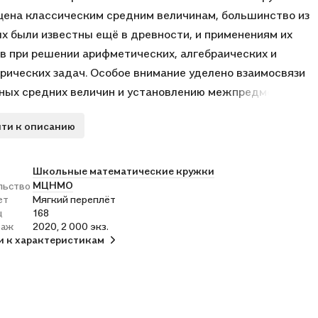
ена классическим средним величинам, большинство из
х были известны ещё в древности, и применениям их
в при решении арифметических, алгебраических и
рических задач. Особое внимание уделено взаимосвязи
ных средних величин и установлению межпредметных
 между некоторыми темами школьных курсов алгебры и
ти к описанию
рии. Книжка предназначена для занятий со
иками 5-11 классов. В неё вошли разработки десяти
й математического кружка с подробно разобранными
Школьные математические кружки
МЦНМО
льство
ами различной сложности, задачами для
ет
Мягкий переплёт
оятельного решения и методическими указаниями для
ц
168
я.
раж
2020, 2 000 экз.
и к характеристикам
ён также большой список дополнительных задач
ного уровня трудности. Для удобства использования
ительная часть книжки сделана в виде раздаточных