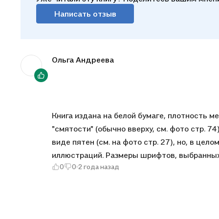
Написать отзыв
Ольга Андреева
Книга издана на белой бумаге, плотность 
"смятости" (обычно вверху, см. фото стр. 7
виде пятен (см. на фото стр. 27), но, в целом, достаточно качественная контрастная печать текст
иллюстраций. Размеры шрифтов, выбранных 
0
0
2 года назад
читается отлично. Обложка с матовым плёночным п
стереотипное. В книге собраны интересные
можно найти некоторую среднюю величину (
образом на практике расширить круг уже и