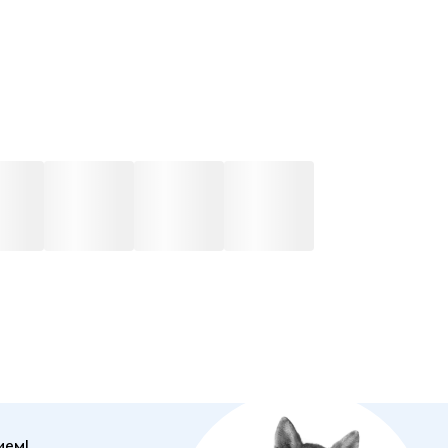
алов. Книжка адресована школьным учителям
тики и руководителям математических кружков.
ущее издание было опубликовано в 2014 г.
ием!