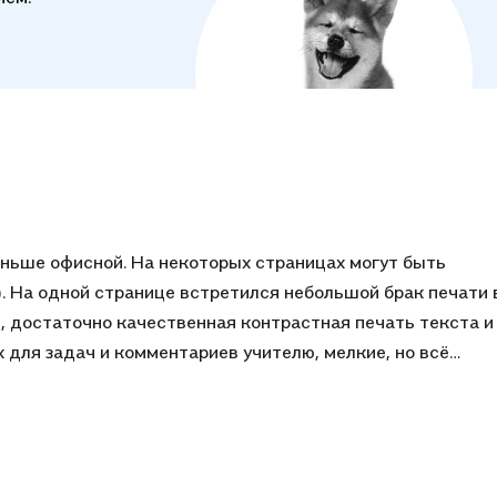
меньше офисной. На некоторых страницах могут быть
4). На одной странице встретился небольшой брак печати 
а и
для задач и комментариев учителю, мелкие, но всё
окрытием, плотная, гибкая. Издание 4-е,
 геометрические задачи в условиях или в ответе которых
гармоническое, геометрическое, квадратичное,..) и таки
звестных до этого методов решения геометрических