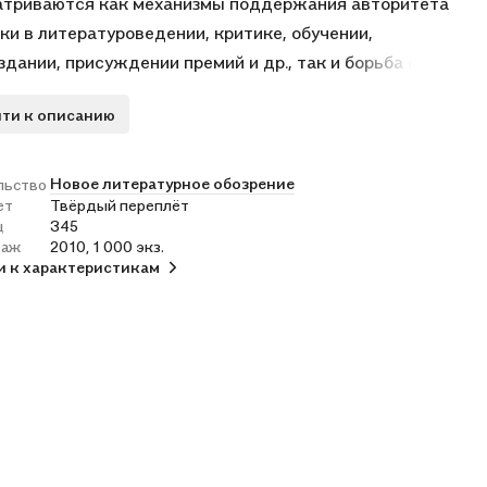
триваются как механизмы поддержания авторитета
ки в литературоведении, критике, обучении,
здании, присуждении премий и др., так и борьба с ней, в
сле через выдвижение авангарда и формирование
ти к описанию
ой словесности. Вошедшие в книгу статьи показывают
ормации идеи классики в прошлом и в наши дни,
ают подходы к их профессиональному анализу
Новое литературное обозрение
льство
ет
Твёрдый переплёт
ми социологии культуры.
ц
345
раж
2010, 1 000 экз.
и к характеристикам