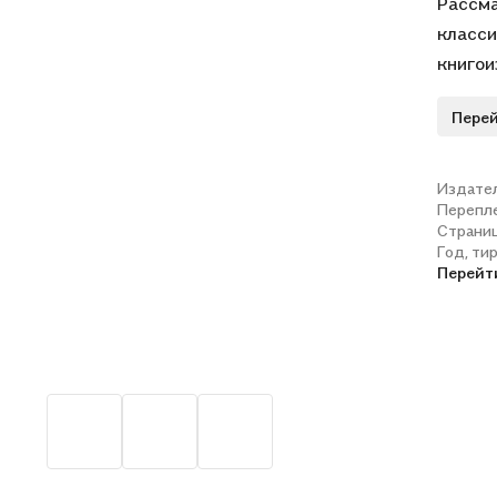
Рассма
класси
книгои
том чи
Перей
массов
трансф
обсужд
Издате
Перепл
метода
Страни
Год, ти
Перейт