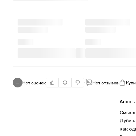
Нет оценок
Нет отзывов
Купи
—
Аннот
Смысло
Дубина
как од