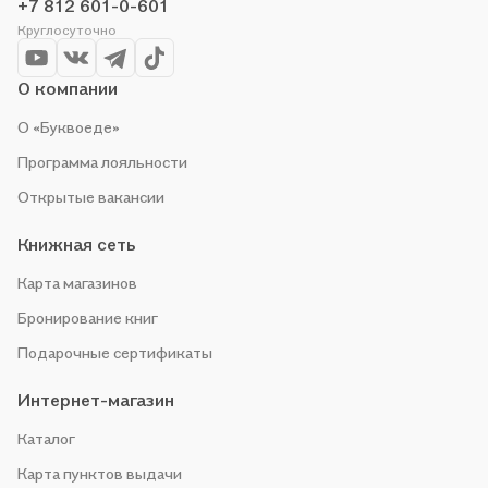
+7 812 601-0-601
по приятной цене. Например, организуем конкурсы и
Круглосуточно
проводим акции. Оставайтесь с нами, чтобы не упустить
выгоду!
О компании
О «Буквоеде»
Программа лояльности
Открытые вакансии
Книжная сеть
Карта магазинов
Бронирование книг
Подарочные сертификаты
Интернет-магазин
Каталог
Карта пунктов выдачи