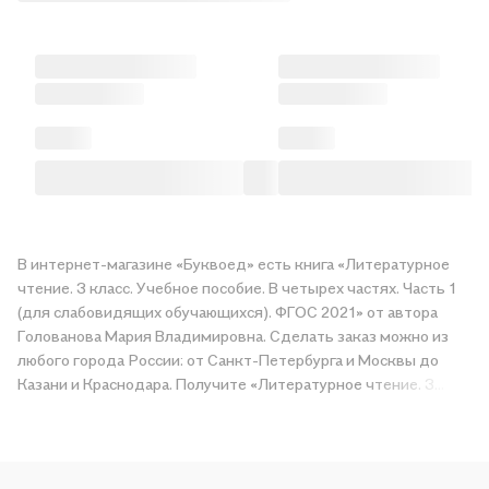
В интернет-магазине «Буквоед» есть книга «Литературное
чтение. 3 класс. Учебное пособие. В четырех частях. Часть 1
(для слабовидящих обучающихся). ФГОС 2021» от автора
Голованова Мария Владимировна. Сделать заказ можно из
любого города России: от Санкт-Петербурга и Москвы до
Казани и Краснодара. Получите «Литературное чтение. 3
класс. Учебное пособие. В четырех частях. Часть 1 (для
слабовидящих обучающихся). ФГОС 2021» в магазине сети
или закажите доставку. Мы и сами любим читать, поэтому
делаем всё, чтобы вы могли купить понравившуюся историю