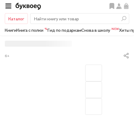
Каталог
%
NEW
Книги
Книга с полки
Гид по подаркам
Снова в школу
Хиты п
6+