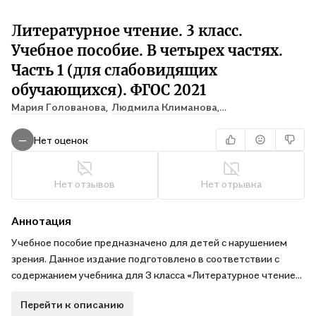
Литературное чтение. 3 класс.
Учебное пособие. В четырех частях.
Часть 1 (для слабовидящих
обучающихся). ФГОС 2021
Мария Голованова,
Людмила Климанова,
Всеслав Горецкий
Нет оценок
—
Нет отзывов
Нет отрывка
Аннотация
Учебное пособие предназначено для детей с нарушением
зрения. Данное издание подготовлено в соответствии с
содержанием учебника для 3 класса «Литературное чтение»
Л. Ф. Климановой и др. (14-е изд., перераб. – Москва :
Перейти к описанию
Просвещение, 2023) с учётом тифлопедагогических