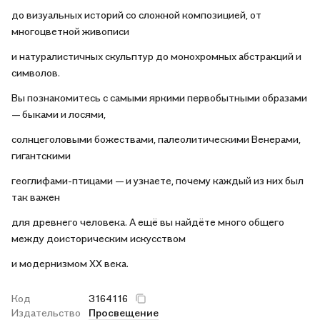
до визуальных историй со сложной композицией, от
многоцветной живописи
и натуралистичных скульптур до монохромных абстракций и
символов.
Вы познакомитесь с самыми яркими первобытными образами
— быками и лосями,
солнцеголовыми божествами, палеолитическими Венерами,
гигантскими
геоглифами-птицами — и узнаете, почему каждый из них был
так важен
для древнего человека. А ещё вы найдёте много общего
между доисторическим искусством
и модернизмом ХХ века.
Код
3164116
Издательство
Просвещение