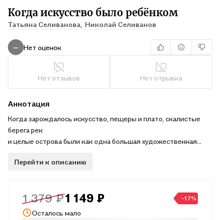
Когда искусство было ребёнком
Татьяна Селиванова,
Николай Селиванов
Нет оценок
—
Нет отзывов
Нет отрывка
Аннотация
Когда зарождалось искусство, пещеры и плато, скалистые
берега рек
и целые острова были как одна большая художественная
мастерская.
Перейти к описанию
В книге ≪Когда искусство было ребёнком≫ первобытное
творчество предстаёт
во всём многообразии его форм: от процарапанных линий и
1 379 ₽
1 149 ₽
волн
-17%
до визуальных историй со сложной композицией, от
Осталось мало