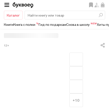
Каталог
%
NEW
Книги
Книга с полки
Гид по подаркам
Снова в школу
Хиты п
12+
+10