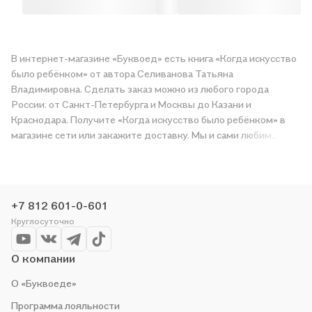
В интернет-магазине «Буквоед» есть книга «Когда искусство
было ребёнком» от автора Селиванова Татьяна
Владимировна. Сделать заказ можно из любого города
России: от Санкт-Петербурга и Москвы до Казани и
Краснодара. Получите «Когда искусство было ребёнком» в
магазине сети или закажите доставку. Мы и сами любим
читать, поэтому делаем всё, чтобы вы могли купить
понравившуюся историю по приятной цене. Например,
организуем конкурсы и проводим акции. Оставайтесь с нами,
чтобы не упустить выгоду!
+7 812 601-0-601
Круглосуточно
О компании
О «Буквоеде»
Программа лояльности