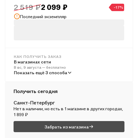
2 519 ₽
2 099 ₽
материал, изложенный в форме занимательных диалогов,
-17%
развивающий метапредметные умения и личностные
Последний экземпляр
качества учащихся.
КАК ПОЛУЧИТЬ ЗАКАЗ
В магазинах сети
В вс, 9 августа — бесплатно
В пунктах выдачи
Показать ещё 3 способа
Во вт, 11 августа — бесплатно
Курьером
Получить сегодня
В пн, 10 августа — бесплатно
Санкт-Петербург
Почтой России
Нет в наличии, но есть в 1 магазине в других городах,
Во вт, 11 августа — от 569 ₽
1 899 ₽
Забрать из магазина