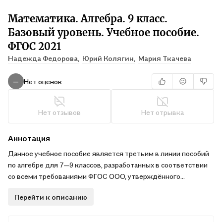
Математика. Алгебра. 9 класс.
Базовый уровень. Учебное пособие.
ФГОС 2021
Надежда Федорова,
Юрий Колягин,
Мария Ткачева
Нет оценок
—
Нет отзывов
Нет отрывка
Аннотация
Данное учебное пособие является третьим в линии пособий
по алгебре для 7—9 классов, разработанных в соответствии
со всеми требованиями ФГОС ООО, утверждённого
Приказом Министерства просвещения Российской
Перейти к описанию
Федерации № 287 от 31.05.2021 г. Изложение учебного
материала ведётся на доступном уровне с учётом
деятельностного подхода. Учебное пособие содержит