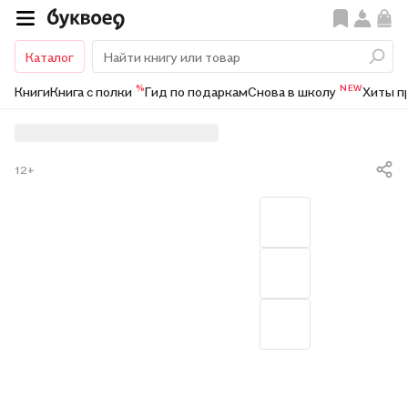
Каталог
%
NEW
Книги
Книга с полки
Гид по подаркам
Снова в школу
Хиты п
12+