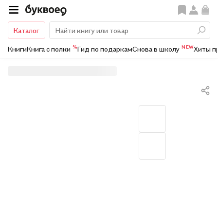
Каталог
%
NEW
Книги
Книга с полки
Гид по подаркам
Снова в школу
Хиты п