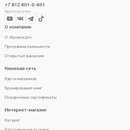
историю по приятной цене. Например, организуем конкурсы и
+7 812 601-0-601
проводим акции. Оставайтесь с нами, чтобы не упустить
Круглосуточно
выгоду!
О компании
О «Буквоеде»
Программа лояльности
Открытые вакансии
Книжная сеть
Карта магазинов
Бронирование книг
Подарочные сертификаты
Интернет-магазин
Каталог
Карта пунктов выдачи