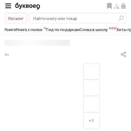
Каталог
%
NEW
Книги
Книга с полки
Гид по подаркам
Снова в школу
Хиты п
0+
+1