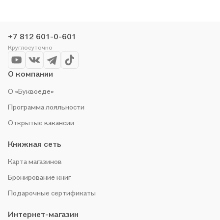
закажите доставку. Мы и сами любим читать, поэтому
делаем всё, чтобы вы могли купить понравившуюся историю
по приятной цене. Например, организуем конкурсы и
+7 812 601-0-601
проводим акции. Оставайтесь с нами, чтобы не упустить
Круглосуточно
выгоду!
О компании
О «Буквоеде»
Программа лояльности
Открытые вакансии
Книжная сеть
Карта магазинов
Бронирование книг
Подарочные сертификаты
Интернет-магазин