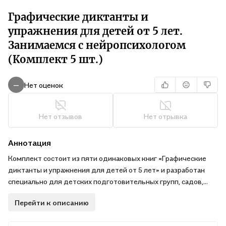
Графические диктанты и
упражнения для детей от 5 лет.
Занимаемся с нейропсихологом
(Комплект 5 шт.)
Нет оценок
—
Нет отзывов
Нет отрывка
Аннотация
Комплект состоит из пяти одинаковых книг «Графические
диктанты и упражнения для детей от 5 лет» и разработан
специально для детских подготовительных групп, садов,
развивающих центров и других дошкольных учреждений.
Перейти к описанию
Книга от Издательства «Эксмо» поможет малышу научиться
считать до десяти, писать цифры, ориентироваться на листе