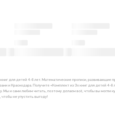
 книг для детей 4-6 лет. Математические прописи, развивающие п
зани и Краснодара. Получите «Комплект из 3х книг для детей 4-6
ть, поэтому делаем всё, чтобы вы могли купить понравившуюся историю по приятной цене. Н
, чтобы не упустить выгоду!