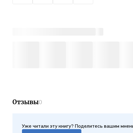
Регуля
подгот
мотори
творче
мальчи
развив
провес
на люб
повода
Отзывы
0
Уже читали эту книгу? Поделитесь вашим мнен