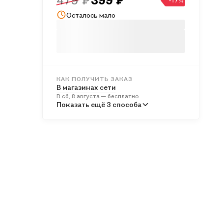
479 ₽
399 ₽
-17%
Осталось мало
КАК ПОЛУЧИТЬ ЗАКАЗ
В магазинах сети
В сб, 8 августа — бесплатно
В пунктах выдачи
Показать ещё 3 способа
Во вт, 11 августа — от 241 ₽
Курьером
В вс, 9 августа — от 312 ₽
Почтой России
В пн, 10 августа — от 501 ₽