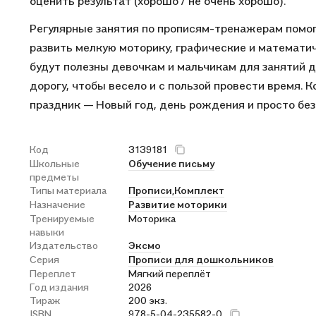
оценить результат (хорошо / не очень хорошо).
Регулярные занятия по прописям-тренажерам помог
развить мелкую моторику, графические и математич
будут полезны девочкам и мальчикам для занятий д
дорогу, чтобы весело и с пользой провести время.
праздник — Новый год, день рождения и просто без
Код
3139181
Школьные
Обучение письму
предметы
Типы материала
Прописи,
Комплект
Назначение
Развитие моторики
Тренируемые
Моторика
навыки
Издательство
Эксмо
Серия
Прописи для дошкольников
Переплет
Мягкий переплёт
Год издания
2026
Тираж
200 экз.
ISBN
978-5-04-235582-0