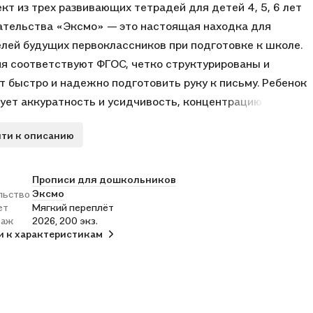
кт из трех развивающих тетрадей для детей 4, 5, 6 лет
ательства «Эксмо» — это настоящая находка для
лей будущих первоклассников при подготовке к школе.
я соответствуют ФГОС, четко структурированы и
т быстро и надежно подготовить руку к письму. Ребенок
ует аккуратность и усидчивость, концентрацию и
ие в игре: обводит по пунктиру и узнает разные типы
ти к описанию
 проходит веселые лабиринты, рисует узоры и картинки
кам и клеткам, запоминает цифры, соотносит цифру и
 знакомится с математическими символами, штрихует,
Прописи для дошкольников
Эксмо
льство
вывает половинки предметов. Эти книги — обучающие
ет
Мягкий переплёт
ски с крупными картинками!
раж
2026, 200 экз.
каждой страницы — специальные значки для оценки
и к характеристикам
енных заданий. Поставив галочку в клетках «да» или
 ребенок сможет проконтролировать себя, а нарисовав
у смайлика вверх или вниз — оценить результат (хорошо /
нь хорошо).