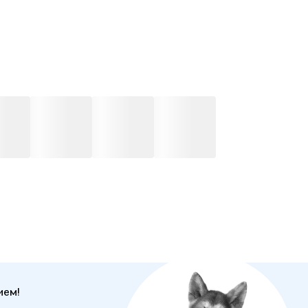
рные занятия по прописям-тренажерам помогут сделать
овку к школе быстрой и эффективной, развить мелкую
ку, графические и математические навыки, логику и
ские способности. Книги будут полезны девочкам и
кам для занятий дома или в детском саду. Эти
ашки можно брать в дорогу, чтобы весело и с пользой
ти время. Комплект станет отличным подарком малышу
ой праздник — Новый год, день рождения и просто без
.
ием!