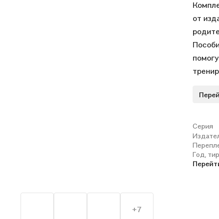
Компле
от изд
родите
Пособи
помогу
тренир
вниман
Перей
линий,
по точ
число,
Серия
Издате
дорисо
Перепл
раскра
Год, ти
Внизу 
Перейт
выполн
«нет»,
ротик 
+7
не оче