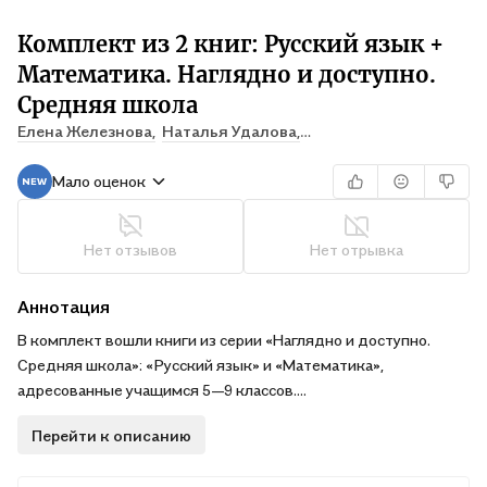
Комплект из 2 книг: Русский язык +
Математика. Наглядно и доступно.
Средняя школа
Елена Железнова,
Наталья Удалова,
Татьяна Колесникова
Мало оценок
Нет отзывов
Нет отрывка
Аннотация
В комплект вошли книги из серии «Наглядно и доступно.
Средняя школа»: «Русский язык» и «Математика»,
адресованные учащимся 5—9 классов.
В пособиях приводятся необходимые теоретические
Перейти к описанию
сведения по основным темам школьного курса средней
школы. Информация систематизирована и сфокусирована на