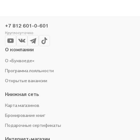
доступно. Средняя школа» в магазине сети или закажите
доставку. Мы и сами любим читать, поэтому делаем всё,
чтобы вы могли купить понравившуюся историю по приятной
цене. Например, организуем конкурсы и проводим акции.
+7 812 601-0-601
Оставайтесь с нами, чтобы не упустить выгоду!
Круглосуточно
О компании
О «Буквоеде»
Программа лояльности
Открытые вакансии
Книжная сеть
Карта магазинов
Бронирование книг
Подарочные сертификаты
Интернет-магазин