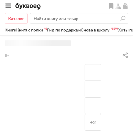
Каталог
%
NEW
Книги
Книга с полки
Гид по подаркам
Снова в школу
Хиты п
6+
+2