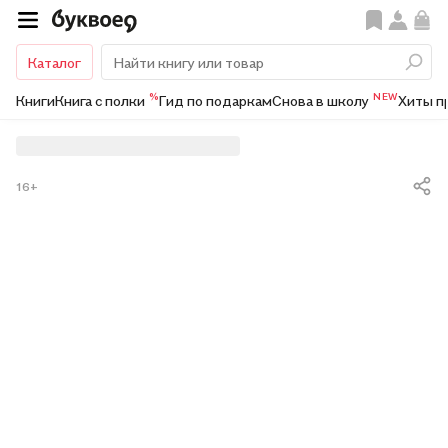
Каталог
%
NEW
Книги
Книга с полки
Гид по подаркам
Снова в школу
Хиты п
16+