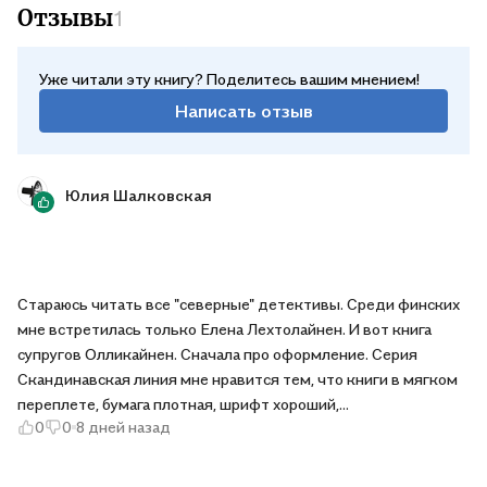
Отзывы
1
Уже читали эту книгу? Поделитесь вашим мнением!
Написать отзыв
Юлия Шалковская
Стараюсь читать все "северные" детективы. Среди финских
мне встретилась только Елена Лехтолайнен. И вот книга
супругов Олликайнен. Сначала про оформление. Серия
Скандинавская линия мне нравится тем, что книги в мягком
переплете, бумага плотная, шрифт хороший,
0
0
8 дней назад
минималистичный дизайн. Сам детектив показался не до
конца продуманным, не все сюжетные линии проработаны,
логично выстроены.Но тем не менее читать интересно.