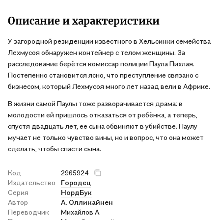
Понравилась главная героиня Паула Пихлая, судя по всему
будет продолжение, где раскроются её личные тайны. Буду
Описание и характеристики
следить за этими авторами
У загородной резиденции известного в Хельсинки семейства
Лехмусоя обнаружен контейнер с телом женщины. За
расследование берётся комиссар полиции Паула Пихлая.
Постепенно становится ясно, что преступление связано с
бизнесом, который Лехмусоя много лет назад вели в Африке.
В жизни самой Паулы тоже разворачивается драма: в
молодости ей пришлось отказаться от ребёнка, а теперь,
спустя двадцать лет, её сына обвиняют в убийстве. Паулу
мучает не только чувство вины, но и вопрос, что она может
сделать, чтобы спасти сына.
Код
2965924
Издательство
Городец
Серия
НордБук
Автор
А. Олликайнен
Переводчик
Михайлов А.