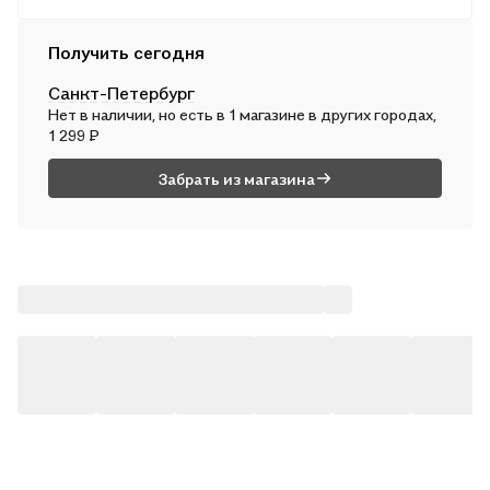
Во вт, 11 августа — от 246 ₽
Курьером
Получить сегодня
В сб, 8 августа — от 317 ₽
Санкт-Петербург
Почтой России
Нет в наличии, но есть в 1 магазине в других городах,
В вс, 9 августа — от 537 ₽
1 299 ₽
Забрать из магазина