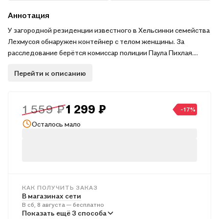
Аннотация
У загородной резиденции известного в Хельсинки семейства
Лехмусоя обнаружен контейнер с телом женщины. За
расследование берётся комиссар полиции Паула Пихлая.
Постепенно становится ясно, что преступление связано с
Перейти к описанию
бизнесом, который Лехмусоя много лет назад вели в Африке.
В жизни самой Паулы тоже разворачивается драма: в
молодости ей пришлось отказаться от ребёнка, а теперь,
1 559 ₽
1 299 ₽
спустя двадцать лет, её сына обвиняют в убийстве. Паулу
-17%
мучает не только чувство вины, но и вопрос, что она может
Осталось мало
сделать, чтобы спасти сына.
КАК ПОЛУЧИТЬ ЗАКАЗ
В магазинах сети
В сб, 8 августа — бесплатно
В пунктах выдачи
Показать ещё 3 способа